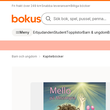
Fri frakt över 249 kr
•
Snabba leveranser
•
Billiga böcker
Sök bok, spel, pussel, penna...
Meny
Erbjudanden
Student
Topplistor
Barn & ungdom
B
Barn och ungdom
Kapitelböcker