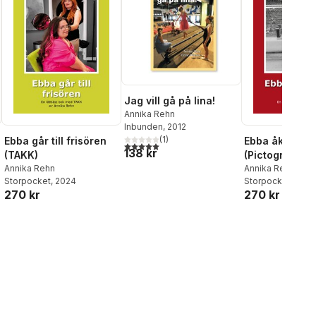
Jag vill gå på lina!
Annika Rehn
Inbunden
, 2012
(
1
)
Ebba går till frisören
Ebba åker bus
5,0
utav 5 stjärnor. Totalt antal röster:
138 kr
(TAKK)
(Pictogram)
Annika Rehn
Annika Rehn
Storpocket
, 2024
Storpocket
, 2024
270 kr
270 kr