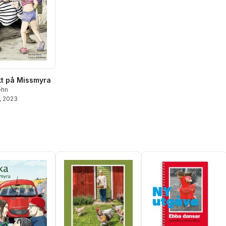
kt på Missmyra
ehn
, 2023