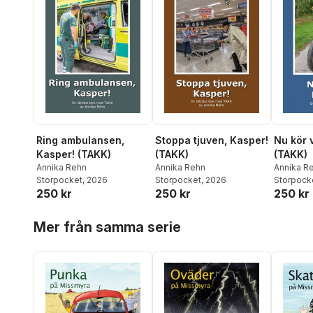
Stoppa tjuven, Kasper!
Nu kör v
Ring ambulansen,
(TAKK)
(TAKK)
Kasper! (TAKK)
Annika Rehn
Annika R
Annika Rehn
Storpocket
, 2026
Storpock
Storpocket
, 2026
250 kr
250 kr
250 kr
Hoppa över listan
Mer från samma serie