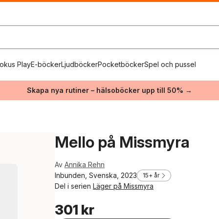
okus Play
E-böcker
Ljudböcker
Pocketböcker
Spel och pussel
Skapa nya rutiner – hälsoböcker upp till 50% →
Mello på Missmyra
Av
Annika Rehn
Inbunden, Svenska, 2023
15+ år
Del i serien
Läger på Missmyra
301 kr