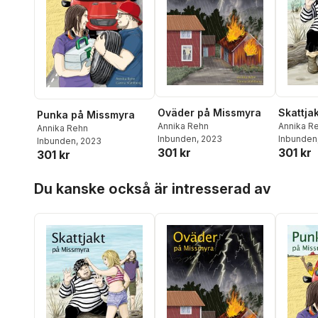
Oväder på Missmyra
Skattja
Punka på Missmyra
Annika Rehn
Annika R
Annika Rehn
Inbunden
, 2023
Inbunden
Inbunden
, 2023
301 kr
301 kr
301 kr
Hoppa över listan
Du kanske också är intresserad av