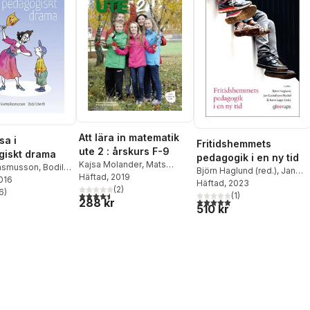
Att lära in matematik
sa i
Fritidshemmets
ute 2 : årskurs F-9
giskt drama
pedagogik i en ny tid
Kajsa Molander
,
Mats
asmusson
,
Bodil
Björn Haglund (red.)
,
Jan
Wejdmark
Häftad
, 2019
,
Robert Lättman
2016
Gustafsson Nyckel (red.)
Häftad
, 2023
,
Masch
,
Mia Bucht
(
2
)
6
)
4,5
utav 5 stjärnor. Totalt antal röster:
Karin Lager (red.)
(
1
)
stjärnor. Totalt antal röster:
5,0
utav 5 stjärnor. Totalt ant
288 kr
510 kr