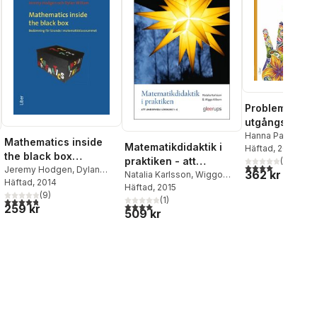
Problemlösni
utgångspunkt 
matematikund
Hanna Palmér
,
Jo
Mathematics inside
Matematikdidaktik i
Bommel
Häftad
, 2019
g i förskolekl
the black box
praktiken - att
(
1
)
4,0
utav 5 stjärnor
bedömning för
Jeremy Hodgen
,
Dylan
362 kr
undervisa i årskurs 1-
Natalia Karlsson
,
Wiggo
Wiliam
Häftad
, 2014
lärande i
Kilborn
Häftad
, 2015
6
(
9
)
matematikklassrumme
(
1
)
4,8
utav 5 stjärnor. Totalt antal röster:
al röster:
4,0
utav 5 stjärnor. Totalt antal röster:
259 kr
509 kr
t