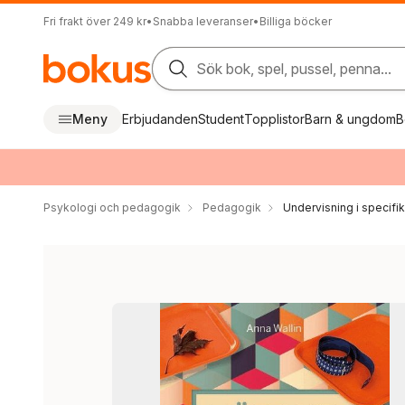
Fri frakt över 249 kr
•
Snabba leveranser
•
Billiga böcker
Sök bok, spel, pussel, penna...
Meny
Erbjudanden
Student
Topplistor
Barn & ungdom
B
Psykologi och pedagogik
Pedagogik
Undervisning i specif