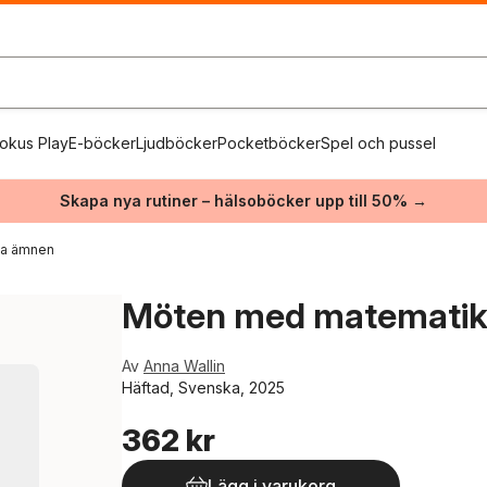
okus Play
E-böcker
Ljudböcker
Pocketböcker
Spel och pussel
Skapa nya rutiner – hälsoböcker upp till 50% →
ika ämnen
Möten med matematik 
Av
Anna Wallin
Häftad, Svenska, 2025
362 kr
Lägg i varukorg