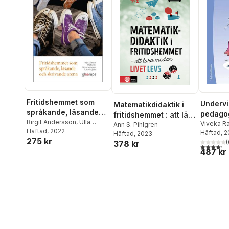
Fritidshemmet som
Undervi
Matematikdidaktik i
språkande, läsande
pedago
fritidshemmet : att lära
och skrivande arena
Birgit Andersson
,
Ulla
Viveka R
medan livet levs
Ann S. Pihlgren
Damber
Häftad
, 2022
,
Carina
Erberth
Häftad
, 
Häftad
, 2023
275 kr
Hermansson
,
Mareike
(
378 kr
4,2
utav 5 
Jendis
487 kr