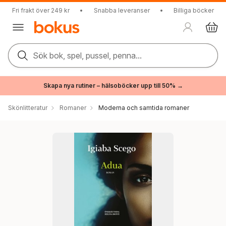
Fri frakt över 249 kr
•
Snabba leveranser
•
Billiga böcker
Sök bok, spel, pussel, penna...
Skapa nya rutiner – hälsoböcker upp till 50% →
Skönlitteratur
Romaner
Moderna och samtida romaner