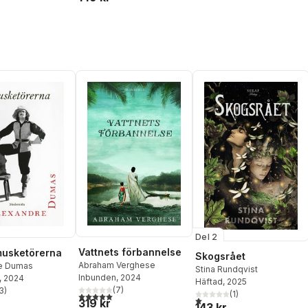
Holstensson
,
Mikael
Holstensson
,
Eva Ullerud
,
Reberg
,
Karin Stenfeldt
,
Kristina Nordström Töyrä
,
Jannice Eklöf
,
Pebbles
Linda Hallgren
,
Pia Lerigon
,
Ambrose Karlsson
Anna Bendréus Kinding
,
Fredrika Englund
,
Marcus
Olausson
,
Rose Tillberg
Mattsson
,
Susanne Järved
,
Camilla Linde
,
Hanna
Nordlander
,
Helen
Johansson
,
Per Wilkenson
,
Linus Lindkvist
,
Mattias
Kuldkepp
Del 2
Vattnets förbannelse
musketörerna
Skogsrået
Abraham Verghese
e Dumas
Stina Rundqvist
Inbunden
, 2024
, 2024
Häftad
, 2025
(
7
)
3
)
(
1
)
5,0
utav 5 stjärnor. Totalt antal röster:
stjärnor. Totalt antal röster:
1,0
utav 5 stjärnor. Totalt anta
319 kr
143 kr