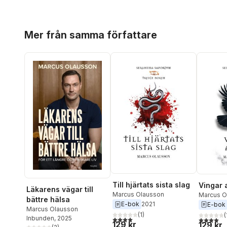
Hoppa över listan
Mer från samma författare
Till hjärtats sista slag
Vingar 
Läkarens vägar till
Marcus Olausson
Marcus O
bättre hälsa
E-bok
2021
E-bok
Marcus Olausson
(
1
)
(
Inbunden
, 2025
4,0
utav 5 stjärnor. Totalt antal röster:
4,0
utav 5 
129 kr
129 kr