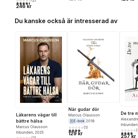
(
2
)
4,5
utav 5 stjärnor. Totalt antal röster:
246 kr
Hoppa över listan
Du kanske också är intresserad av
När gudar dör
De tre 
Läkarens vägar till
Marcus Olausson
Alexandr
bättre hälsa
E-bok
2018
Inbunden
Marcus Olausson
(
1
)
4,0
utav 5 stjärnor. Totalt antal röster:
(
Inbunden
, 2025
4,0
utav 5 
129 kr
257 kr
(
2
)