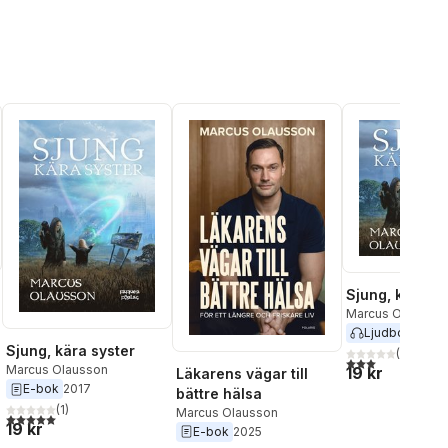
Sjung, kära sy
Marcus Olausson
Ljudbok
2017
Sjung, kära syster
(
1
)
al röster:
3,0
utav 5 stjärnor
Marcus Olausson
19 kr
Läkarens vägar till
E-bok
2017
bättre hälsa
(
1
)
Marcus Olausson
5,0
utav 5 stjärnor. Totalt antal röster:
19 kr
E-bok
2025