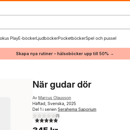
okus Play
E-böcker
Ljudböcker
Pocketböcker
Spel och pussel
Skapa nya rutiner – hälsoböcker upp till 50% →
När gudar dör
Av
Marcus Olausson
Häftad, Svenska, 2025
Del 1 i serien
Serahema Saporium
(
1
)
5,0
utav 5 stjärnor. Totalt antal röster: