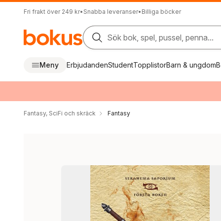
Fri frakt över 249 kr
•
Snabba leveranser
•
Billiga böcker
Sök bok, spel, pussel, penna...
Meny
Erbjudanden
Student
Topplistor
Barn & ungdom
B
Fantasy, SciFi och skräck
Fantasy