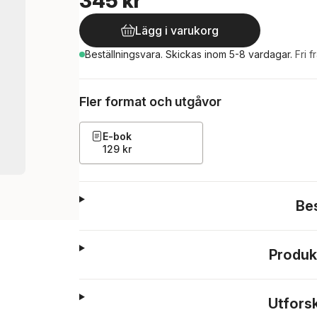
345 kr
Lägg i varukorg
Beställningsvara.
Skickas
inom 5-8 vardagar
.
Fri f
Fler format och utgåvor
E-bok
129 kr
Be
Produk
Utfors