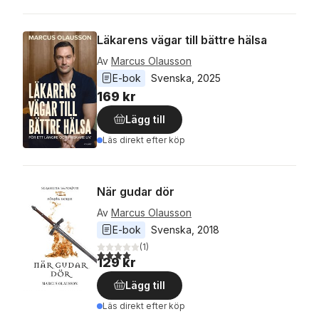
Läkarens vägar till bättre hälsa
Av
Marcus Olausson
E-bok
Svenska
, 
2025
169 kr
Lägg till
Läs direkt efter köp
När gudar dör
Av
Marcus Olausson
E-bok
Svenska
, 
2018
(
1
)
4,0
utav 5 stjärnor. Totalt antal röster:
129 kr
Lägg till
Läs direkt efter köp