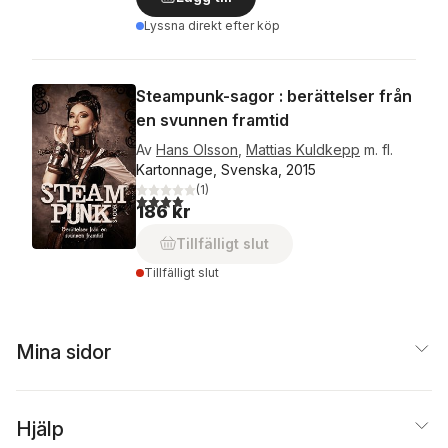
Lyssna direkt efter köp
Steampunk-sagor : berättelser från
en svunnen framtid
Av
Hans Olsson
,
Mattias Kuldkepp
m. fl.
Kartonnage, Svenska, 2015
(
1
)
4,0
utav 5 stjärnor. Totalt antal röster:
186 kr
Tillfälligt slut
Tillfälligt slut
Mina sidor
Hjälp