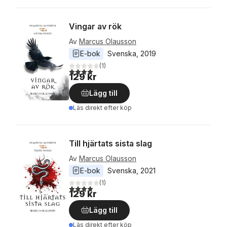
Vingar av rök
Av
Marcus Olausson
E-bok
Svenska
, 
2019
(
1
)
4,0
utav 5 stjärnor. Totalt antal röster:
129 kr
Lägg till
Läs direkt efter köp
Till hjärtats sista slag
Av
Marcus Olausson
E-bok
Svenska
, 
2021
(
1
)
4,0
utav 5 stjärnor. Totalt antal röster:
129 kr
Lägg till
Läs direkt efter köp