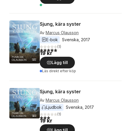
Sjung, kära syster
Av
Marcus Olausson
E-bok
Svenska
, 
2017
(
1
)
5,0
utav 5 stjärnor. Totalt antal röster:
19 kr
Lägg till
Läs direkt efter köp
Sjung, kära syster
Av
Marcus Olausson
Ljudbok
Svenska
, 
2017
(
1
)
3,0
utav 5 stjärnor. Totalt antal röster:
19 kr
Lägg till