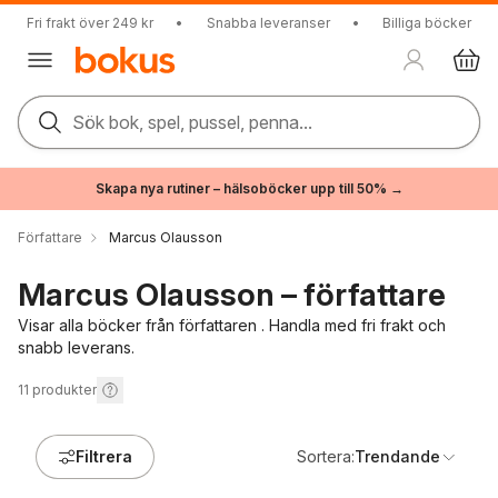
Fri frakt över 249 kr
•
Snabba leveranser
•
Billiga böcker
Sök bok, spel, pussel, penna...
Skapa nya rutiner – hälsoböcker upp till 50% →
Författare
Marcus Olausson
Marcus Olausson – författare
Visar alla böcker från författaren . Handla med fri frakt och
snabb leverans.
11
produkter
Filtrera
Sortera:
Trendande