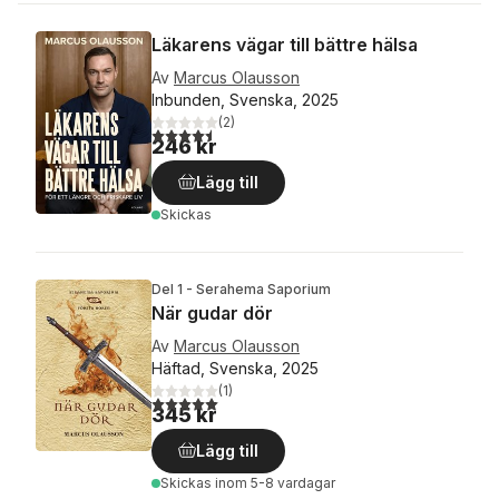
Läkarens vägar till bättre hälsa
Av
Marcus Olausson
Inbunden, Svenska, 2025
(
2
)
4,5
utav 5 stjärnor. Totalt antal röster:
246 kr
Lägg till
Skickas
Del 1 - Serahema Saporium
När gudar dör
Av
Marcus Olausson
Häftad, Svenska, 2025
(
1
)
5,0
utav 5 stjärnor. Totalt antal röster:
345 kr
Lägg till
Skickas
inom 5-8 vardagar