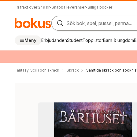
Fri frakt över 249 kr
•
Snabba leveranser
•
Billiga böcker
Sök bok, spel, pussel, penna...
Meny
Erbjudanden
Student
Topplistor
Barn & ungdom
B
Fantasy, SciFi och skräck
Skräck
Samtida skräck och spökhist