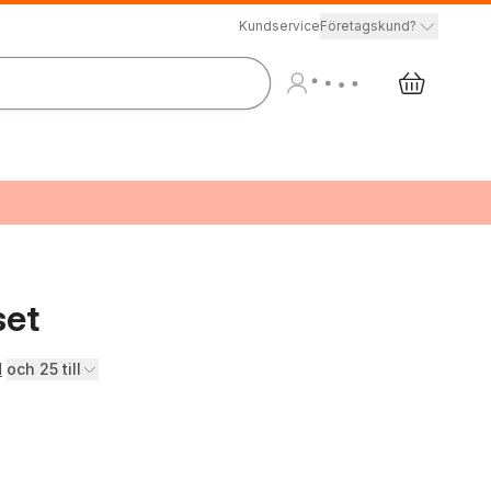
Kundservice
Företagskund?
set
d
och 25 till