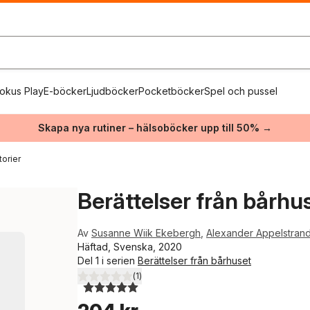
okus Play
E-böcker
Ljudböcker
Pocketböcker
Spel och pussel
Skapa nya rutiner – hälsoböcker upp till 50% →
orier
Berättelser från bårhu
Av
Susanne Wiik Ekebergh
,
Alexander Appelstran
Häftad, Svenska, 2020
Del 1 i serien
Berättelser från bårhuset
(
1
)
5,0
utav 5 stjärnor. Totalt antal röster: