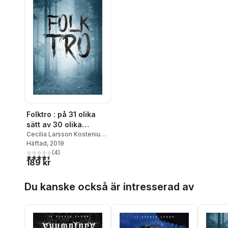
Folktro : på 31 olika
sätt av 30 olika
författare
Cecilia Larsson Kostenius
,
Michéle Glatthard
Häftad
, 2019
,
Sten
Rosendahl
(
4
)
,
Jimmy
4,5
utav 5 stjärnor. Totalt antal röster:
189 kr
Håkansson
,
Linda Broberg
,
Cathrin Monell
,
Mikael
Hoppa över listan
Mansén
,
Rikard Slapak
,
Du kanske också är intresserad av
Susanne Wiik Ekebergh
,
Beatrice Lindberg
,
Monika
Chanovian
,
Jens Nilsson
,
Emelie Beijer
,
Marielle
Jansson
,
Sara Sundqvist
,