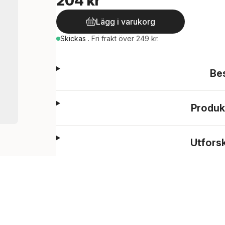
204 kr
Lägg i varukorg
Skickas
.
Fri frakt över 249 kr.
Be
Produk
Utfors