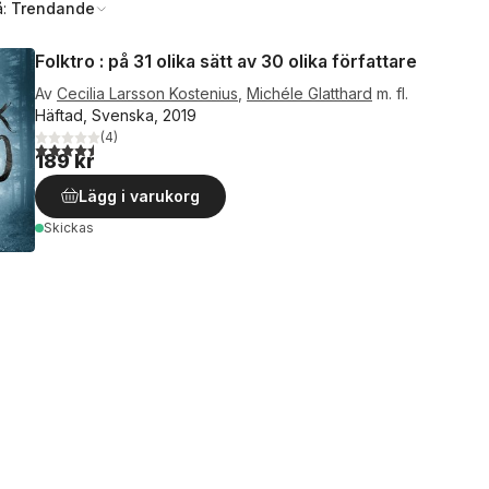
å:
Trendande
Folktro : på 31 olika sätt av 30 olika författare
Av
Cecilia Larsson Kostenius
,
Michéle Glatthard
m. fl.
Häftad, Svenska, 2019
(
4
)
4,5
utav 5 stjärnor. Totalt antal röster:
189 kr
Lägg i varukorg
Skickas