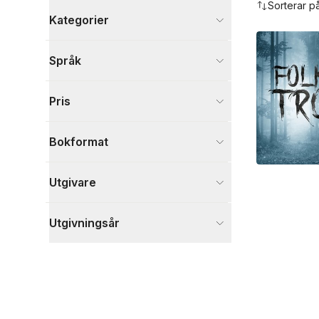
Sorterar p
Kategorier
Böcker
Språk
Samhälle och politik
1
Fantasy, SciFi och skräck
1
Pris
Skönlitteratur
1
Visa fler
Bokformat
Visa fler
Utgivare
Utgivningsår