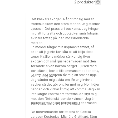
2
produkter
Det knakar i skogen. Något rör sig mellan
träden, bakom den stora stenen. Jag stannar.
Lyssnar. Det prasslar i buskarna. Jag tvingar
mig att fortsätta och upptäcker små fotspår,
av bara fötter, på den mossbeklädda
marken.
En melodi fångar min uppmärksamhet, så
skön att jag inte kan låta bli att följa dess
toner. Kvällens mörker sänker sig över
skogen och små ljus leder vägen mot den
forsande älven bakom berget. Ljusen tänds
och släcks, lockar tillsammans med tonerna,
En rörelse i periferin får mig att stanna upp.
och får mig att le.
Jag vänder mig sakta om. En ung kvinna,
vacker så det gör ont, ler mot mig. Hon höjer
handen och vinkar åt mig att komma. Jag kan
inte längre kontrollera fötterna, de styr mig
mot den förföriskt leende kvinnan. Jag är
30 författare tolkar folktro och dess väsen.
förtrollad, förförd och förälskad.
De medverkande författarna är: Cecilia
Larsson Kostenius, Michéle Glatthard, Sten