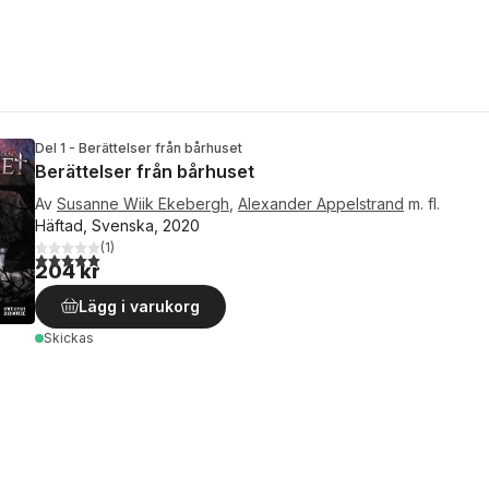
Del 1 - Berättelser från bårhuset
Berättelser från bårhuset
Av
Susanne Wiik Ekebergh
,
Alexander Appelstrand
m. fl.
Häftad, Svenska, 2020
(
1
)
5,0
utav 5 stjärnor. Totalt antal röster:
204 kr
Lägg i varukorg
Skickas