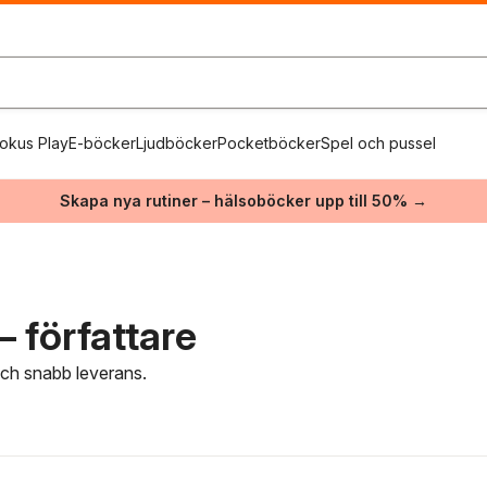
okus Play
E-böcker
Ljudböcker
Pocketböcker
Spel och pussel
Skapa nya rutiner – hälsoböcker upp till 50% →
 författare
 och snabb leverans.