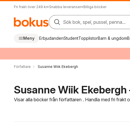
Fri frakt över 249 kr
•
Snabba leveranser
•
Billiga böcker
Sök bok, spel, pussel, penna...
Meny
Erbjudanden
Student
Topplistor
Barn & ungdom
B
Författare
Susanne Wiik Ekebergh
Susanne Wiik Ekebergh –
Visar alla böcker från författaren . Handla med fri frakt
Hoppa över filtreringsmeny