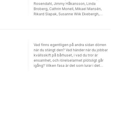
Rosendahl, Jimmy Håkansson, Linda
Broberg, Cathrin Monell, Mikael Mansén,
Rikard Slapak, Susanne Wiik Ekebergh,
Beatrice Lindberg, Monika Chanovian, Jens
Nilsson, Emelie Beijer, Marielle Jansson, Sara
Sundqvist, David Renklint, Evelinn Carlsson
Camilla Brandt My Lemon, Linn Liljemo, Frida
Gråsjö, Hannele Partanen, Annah Oj, David
Vad finns egentligen på andra sidan dörren
Rylander, Jenny Töredal, Jorun Modén, Peter
när du stängt den? Vad händer när du jobbar
Westberg, Hanna Olsson Drammeh, Olof
kvällsskift på bårhuset, i vad du tror är
Lindberg, Kristina Suomela Björklund.
ensamhet, och rörelselarmet plötsligt går
igång? Vilken fasa är det som lurar i det
mörka vattnet? Och hur väcker man någon ur
eoners sömn? Det är några av frågorna som
besvaras i Berättelser från bårhuset. Här
samlas 27 texter från både etablerade och
aspirerande författare; noveller och lyrik,
varierande i både form och innehåll.
Gemensamt är att de ska skrämma och
underhålla dig, få dig att rysa och häpna. Det
är svensk skräck när den är som bäst.
Välkommen in i bårhuset, om du vågar.