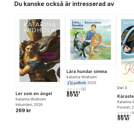
Du kanske också är intresserad av
Lära hundar simma
Katarina Widholm
Ljudbok
2020
Del 3
(
2
)
4,5
utav 5 stjärnor. Totalt antal röster:
Ler som en ängel
89 kr
Käraste
Katarina Widholm
Katarina
Inbunden
, 2026
Pocket
, 
269 kr
(
4,3
utav 5 
99 kr