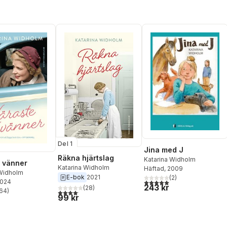
Del 1
Jina med J
Räkna hjärtslag
Katarina Widholm
 vänner
Katarina Widholm
Häftad
, 2009
 Widholm
E-bok
2021
(
2
)
5,0
utav 5 stjärnor. Totalt ant
2024
243 kr
(
28
)
64
)
4,1
utav 5 stjärnor. Totalt antal röster:
stjärnor. Totalt antal röster:
99 kr