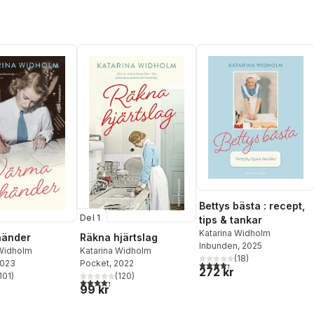
Bettys bästa : recept,
Del 1
tips & tankar
Katarina Widholm
händer
Räkna hjärtslag
Inbunden
, 2025
 Widholm
Katarina Widholm
(
18
)
2023
Pocket
, 2022
4,3
utav 5 stjärnor. Totalt ant
272 kr
101
)
(
120
)
stjärnor. Totalt antal röster:
4,3
utav 5 stjärnor. Totalt antal röster:
99 kr