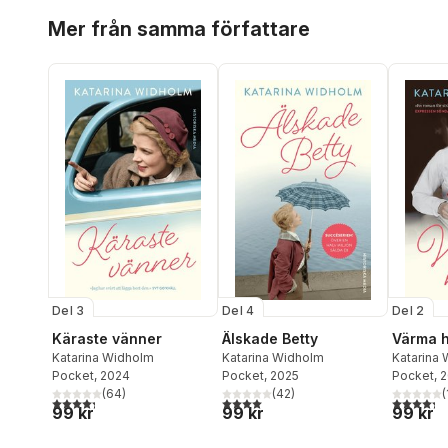
Hoppa över listan
Mer från samma författare
Del 3
Del 4
Del 2
Käraste vänner
Älskade Betty
Värma 
Katarina Widholm
Katarina Widholm
Katarina
Pocket
, 2024
Pocket
, 2025
Pocket
, 
(
64
)
(
42
)
(
4,3
utav 5 stjärnor. Totalt antal röster:
4,0
utav 5 stjärnor. Totalt antal röster:
4,3
utav 5 
99 kr
99 kr
99 kr
Hoppa över listan