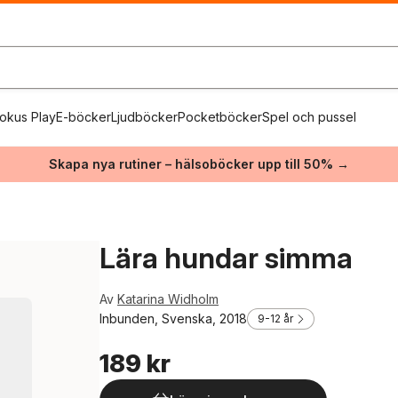
okus Play
E-böcker
Ljudböcker
Pocketböcker
Spel och pussel
Skapa nya rutiner – hälsoböcker upp till 50% →
Lära hundar simma
Av
Katarina Widholm
Inbunden, Svenska, 2018
9-12 år
189 kr