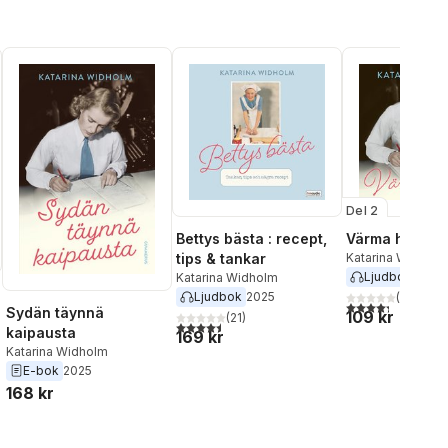
Del 2
Bettys bästa : recept,
Värma händer
tips & tankar
Katarina Widholm
Ljudbok
2022
Katarina Widholm
Ljudbok
2025
(
693
)
4,3
utav 5 stjärnor
Sydän täynnä
109 kr
(
21
)
4,5
utav 5 stjärnor. Totalt antal röster:
kaipausta
169 kr
Katarina Widholm
al röster:
E-bok
2025
168 kr