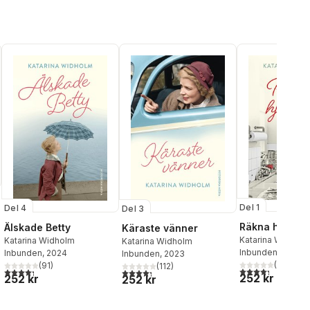
Del 1
Del 4
Del 3
Räkna hjärtsl
Älskade Betty
Käraste vänner
Katarina Widholm
Katarina Widholm
Katarina Widholm
Inbunden
, 2021
Inbunden
, 2024
Inbunden
, 2023
al röster:
(
52
)
(
91
)
(
112
)
4,3
utav 5 stjärnor
4,3
utav 5 stjärnor. Totalt antal röster:
4,3
utav 5 stjärnor. Totalt antal röster:
252 kr
252 kr
252 kr