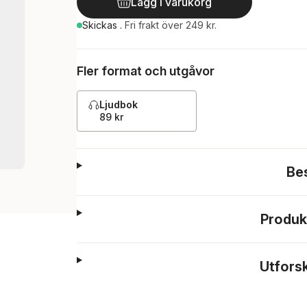
Lägg i varukorg
Skickas
.
Fri frakt över 249 kr.
Fler format och utgåvor
Ljudbok
89 kr
Be
Produk
Utfors