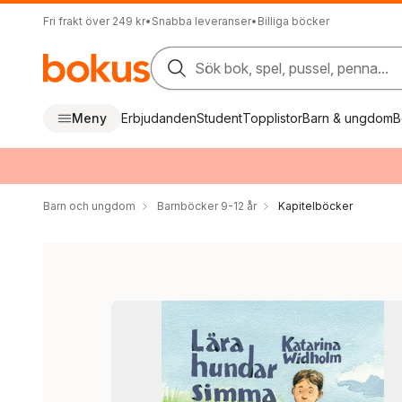
Fri frakt över 249 kr
•
Snabba leveranser
•
Billiga böcker
Sök bok, spel, pussel, penna...
Meny
Erbjudanden
Student
Topplistor
Barn & ungdom
B
Barn och ungdom
Barnböcker 9-12 år
Kapitelböcker