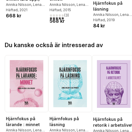
Hjärnfokus på
Annika Nilsson
,
Lena
Annika Nilsson
,
Lena
läsning
Winqvist
Häftad
, 2021
Winqvist
Häftad
, 2015
Annika Nilsson
,
Lena
668 kr
(
3
)
5,0
utav 5 stjärnor. Totalt antal röster:
Winqvist
Häftad
, 2019
568 kr
84 kr
Hoppa över listan
Du kanske också är intresserad av
Hjärnfokus på
Hjärnfokus på
Hjärnfokus på
lärande : minnet
läsning
retorik i arbetslive
Annika Nilsson
,
Lena
Annika Nilsson
,
Lena
Annika Nilsson
,
Lena