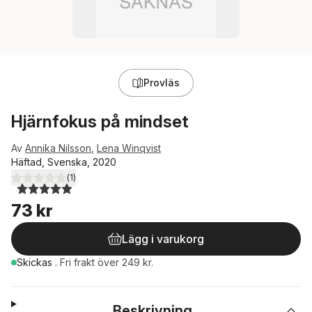
Provläs
Hjärnfokus på mindset
Av
Annika Nilsson
,
Lena Winqvist
Häftad, Svenska, 2020
(
1
)
5,0
utav 5 stjärnor. Totalt antal röster:
73 kr
Lägg i varukorg
Skickas
.
Fri frakt över 249 kr.
Beskrivning