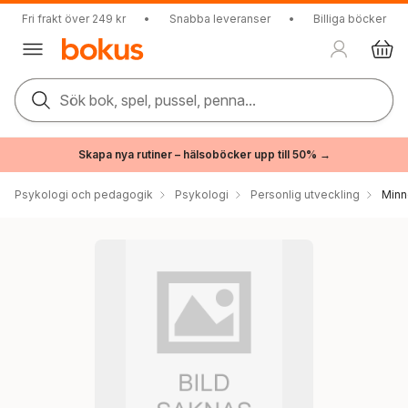
Fri frakt över 249 kr
•
Snabba leveranser
•
Billiga böcker
Sök bok, spel, pussel, penna...
Skapa nya rutiner – hälsoböcker upp till 50% →
Psykologi och pedagogik
Psykologi
Personlig utveckling
Minn