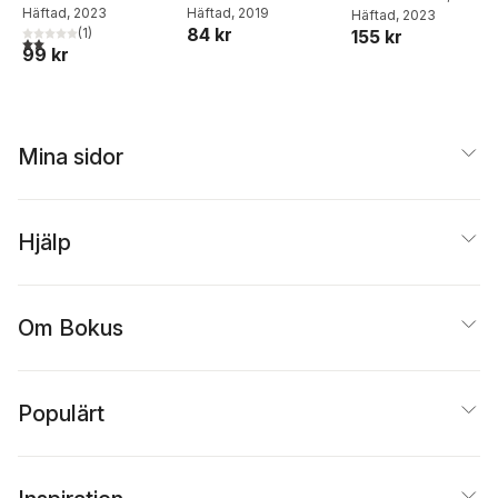
Winqvist
Häftad
, 2023
Winqvist
Häftad
, 2019
Winqvist
Häftad
, 2023
84 kr
(
1
)
155 kr
2,0
utav 5 stjärnor. Totalt antal röster:
99 kr
Mina sidor
Hjälp
Om Bokus
Populärt