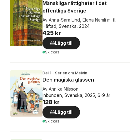
Mänskliga rättigheter i det
offentliga Sverige
Av
Anna-Sara Lind
,
Elena Namli
m. fl.
Häftad, Svenska, 2024
425 kr
Lägg till
Skickas
Del 1 - Serien om Melvin
Den magiska glassen
Av
Annika Nilsson
Inbunden, Svenska, 2025, 6-9 år
128 kr
Lägg till
Skickas