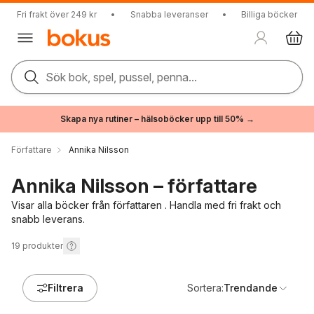
Fri frakt över 249 kr
•
Snabba leveranser
•
Billiga böcker
Sök bok, spel, pussel, penna...
Skapa nya rutiner – hälsoböcker upp till 50% →
Författare
Annika Nilsson
Annika Nilsson – författare
Visar alla böcker från författaren . Handla med fri frakt och
snabb leverans.
19
produkter
Filtrera
Sortera:
Trendande