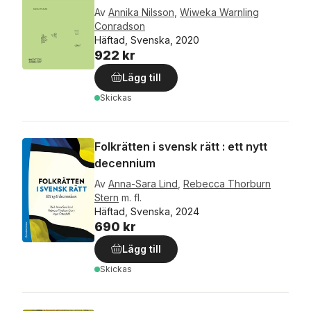
Av
Annika Nilsson
,
Wiweka Warnling
Conradson
Häftad, Svenska, 2020
922 kr
Lägg till
Skickas
Folkrätten i svensk rätt : ett nytt
decennium
Av
Anna-Sara Lind
,
Rebecca Thorburn
Stern
m. fl.
Häftad, Svenska, 2024
690 kr
Lägg till
Skickas