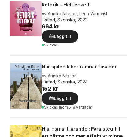
Retorik - Helt enkelt
Av
Annika Nilsson
,
Lena Winqvist
Häftad, Svenska, 2022
664 kr
Lägg till
Skickas
När själen läker rämnar fasaden
Av
Annika Nilsson
Häftad, Svenska, 2024
152 kr
Lägg till
Skickas
inom 5-8 vardagar
Hjärnsmart lärande : Fyra steg till
ett bättre och mer effektivt minne