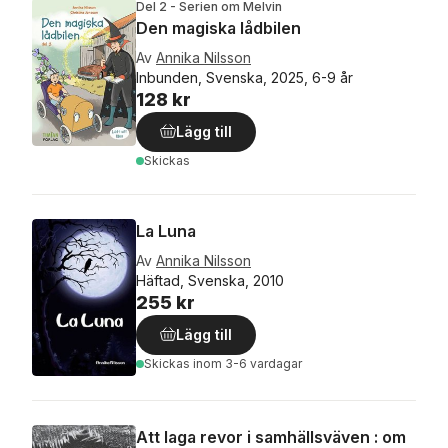
Del 2 - Serien om Melvin
Den magiska lådbilen
Av
Annika Nilsson
Inbunden, Svenska, 2025, 6-9 år
128 kr
Lägg till
Skickas
La Luna
Av
Annika Nilsson
Häftad, Svenska, 2010
255 kr
Lägg till
Skickas
inom 3-6 vardagar
Att laga revor i samhällsväven : om