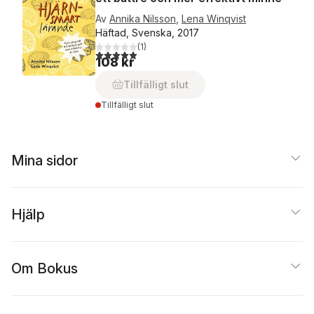
Av
Annika Nilsson
,
Lena Winqvist
Häftad, Svenska, 2017
(
1
)
5,0
utav 5 stjärnor. Totalt antal röster:
108 kr
Tillfälligt slut
Tillfälligt slut
Mina sidor
Hjälp
Om Bokus