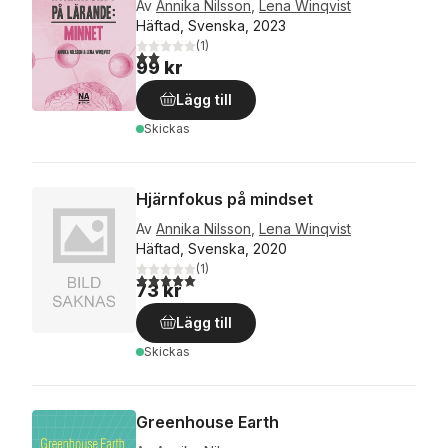
Av
Annika Nilsson
,
Lena Winqvist
Häftad, Svenska, 2023
(
1
)
2,0
utav 5 stjärnor. Totalt antal röster:
99 kr
Lägg till
Skickas
Hjärnfokus på mindset
Av
Annika Nilsson
,
Lena Winqvist
Häftad, Svenska, 2020
(
1
)
5,0
utav 5 stjärnor. Totalt antal röster:
73 kr
Lägg till
Skickas
Greenhouse Earth