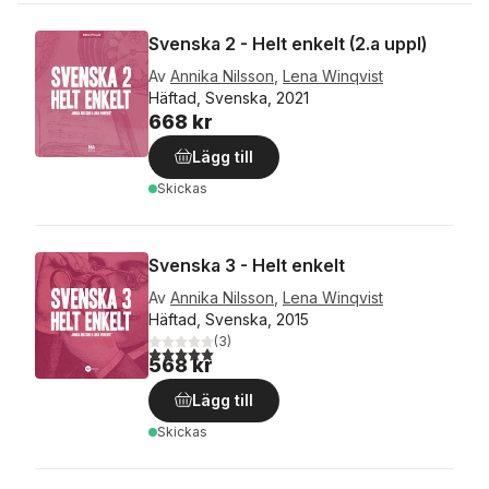
Svenska 2 - Helt enkelt (2.a uppl)
Av
Annika Nilsson
,
Lena Winqvist
Häftad, Svenska, 2021
668 kr
Lägg till
Skickas
Svenska 3 - Helt enkelt
Av
Annika Nilsson
,
Lena Winqvist
Häftad, Svenska, 2015
(
3
)
5,0
utav 5 stjärnor. Totalt antal röster:
568 kr
Lägg till
Skickas