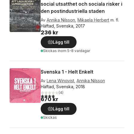
social utsatthet och sociala risker i
den postindustriella staden
Av
Annika Nilsson
,
Mikaela Herbert
m. fl.
Häftad, Svenska, 2017
236 kr
Lägg till
Skickas
inom 5-8 vardagar
Svenska 1 - Helt Enkelt
Av
Lena Winqvist
,
Annika Nilsson
Häftad, Svenska, 2018
(
4
)
4,0
utav 5 stjärnor. Totalt antal röster:
670 kr
Lägg till
Skickas