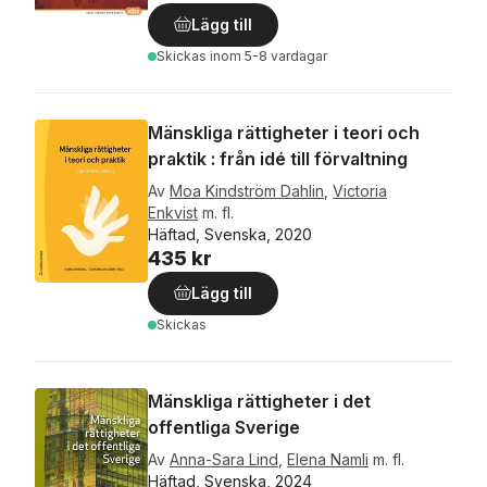
Lägg till
Skickas
inom 5-8 vardagar
Mänskliga rättigheter i teori och
praktik : från idé till förvaltning
Av
Moa Kindström Dahlin
,
Victoria
Enkvist
m. fl.
Häftad, Svenska, 2020
435 kr
Lägg till
Skickas
Mänskliga rättigheter i det
offentliga Sverige
Av
Anna-Sara Lind
,
Elena Namli
m. fl.
Häftad, Svenska, 2024