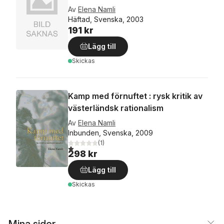
Av
Elena Namli
Häftad, Svenska, 2003
191 kr
Lägg till
Skickas
Kamp med förnuftet : rysk kritik av
västerländsk rationalism
Av
Elena Namli
Inbunden, Svenska, 2009
(
1
)
1,0
utav 5 stjärnor. Totalt antal röster:
298 kr
Lägg till
Skickas