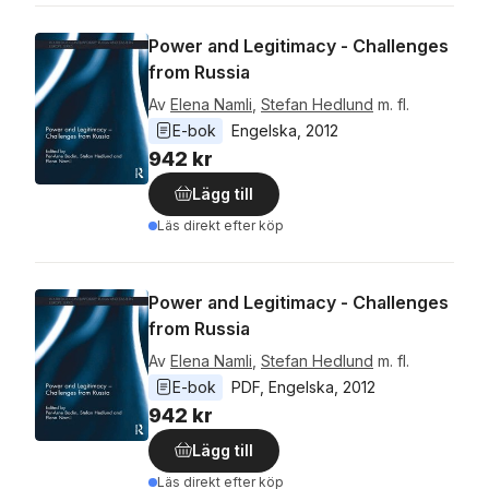
Power and Legitimacy - Challenges
from Russia
Av
Elena Namli
,
Stefan Hedlund
m. fl.
E-bok
Engelska
, 
2012
942 kr
Lägg till
Läs direkt efter köp
Power and Legitimacy - Challenges
from Russia
Av
Elena Namli
,
Stefan Hedlund
m. fl.
E-bok
PDF
, 
Engelska
, 
2012
942 kr
Lägg till
Läs direkt efter köp