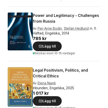
Power and Legitimacy - Challenges
from Russia
Av
Per-Arne Bodin
,
Stefan Hedlund
m. fl.
Häftad, Engelska, 2014
785 kr
Lägg till
Skickas
inom 10-15 vardagar
Legal Positivism, Politics, and
Critical Ethics
Av
Elena Namli
Inbunden, Engelska, 2025
1 017 kr
Lägg till
Skickas
inom 10-15 vardagar