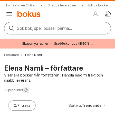
Fri frakt över 249 kr
•
Snabba leveranser
•
Billiga böcker
Sök bok, spel, pussel, penna...
Skapa nya rutiner – hälsoböcker upp till 50% →
Författare
Elena Namli
Elena Namli – författare
Visar alla böcker från författaren . Handla med fri frakt och
snabb leverans.
17
produkter
Filtrera
Sortera:
Trendande