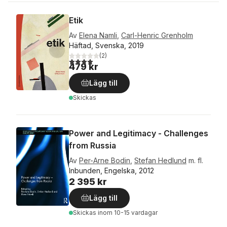
Etik
Av
Elena Namli
,
Carl-Henric Grenholm
Häftad, Svenska, 2019
(
2
)
4,0
utav 5 stjärnor. Totalt antal röster:
479 kr
Lägg till
Skickas
Power and Legitimacy - Challenges
from Russia
Av
Per-Arne Bodin
,
Stefan Hedlund
m. fl.
Inbunden, Engelska, 2012
2 395 kr
Lägg till
Skickas
inom 10-15 vardagar