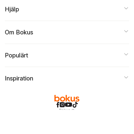
Hjälp
Om Bokus
Populärt
Inspiration
Bokus
@
Cookies
Anpassa cookies
Integritetspolicy
Köpvillkor