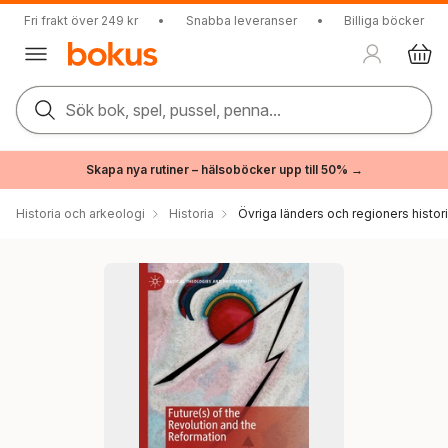
Fri frakt över 249 kr
•
Snabba leveranser
•
Billiga böcker
Sök bok, spel, pussel, penna...
Skapa nya rutiner – hälsoböcker upp till 50% →
Historia och arkeologi
Historia
Övriga länders och regioners histor