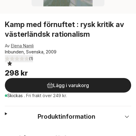
Kamp med förnuftet : rysk kritik av
västerländsk rationalism
Av
Elena Namli
Inbunden, Svenska, 2009
(
1
)
1,0
utav 5 stjärnor. Totalt antal röster:
298 kr
Lägg i varukorg
Skickas
.
Fri frakt över 249 kr.
Produktinformation
Hoppa över listan