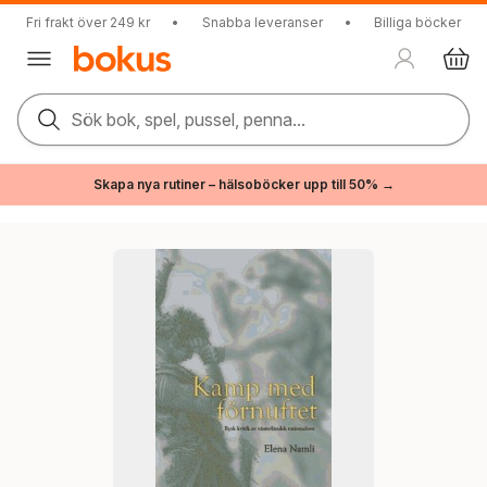
Fri frakt över 249 kr
•
Snabba leveranser
•
Billiga böcker
Sök bok, spel, pussel, penna...
Skapa nya rutiner – hälsoböcker upp till 50% →