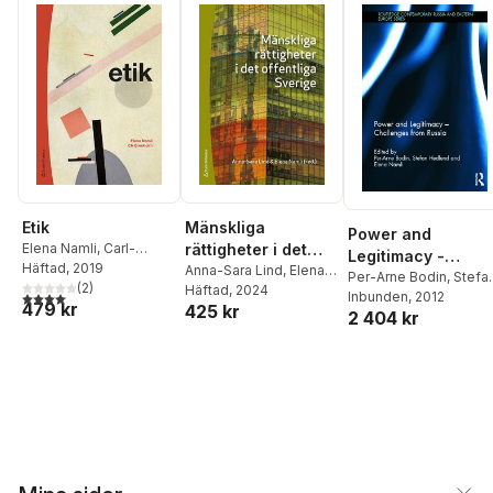
Etik
Mänskliga
Power and
Elena Namli
,
Carl-
rättigheter i det
Legitimacy -
Henric Grenholm
Häftad
, 2019
offentliga Sverige
Anna-Sara Lind
,
Elena
Challenges from
Per-Arne Bodin
,
Stefa
(
2
)
Namli
Häftad
,
Thomas Bull
, 2024
,
4,0
utav 5 stjärnor. Totalt antal röster:
Hedlund
Inbunden
,
, 2012
Elena Namli
Russia
479 kr
425 kr
Jenny Ehnberg
,
Johan
2 404 kr
Hirschfeldt
,
Morten
Kjærum
,
Lena
Marcusson
,
Martin
Mörk
,
Annika Nilsson
,
Rebecca Thorburn
Stern
,
Karin Åhman