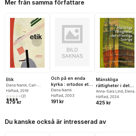
Mer från samma författare
Och på en enda
Etik
Mänskliga
kyrka : ortodox etik
Elena Namli
,
Carl-
rättigheter i det
i ekumenisk dialog
Elena Namli
Henric Grenholm
Häftad
, 2019
offentliga Sverige
Anna-Sara Lind
,
Elena
Häftad
, 2003
(
2
)
Namli
Häftad
,
Thomas Bull
, 2024
,
4,0
utav 5 stjärnor. Totalt antal röster:
191 kr
479 kr
425 kr
Jenny Ehnberg
,
Johan
Hirschfeldt
,
Morten
Kjærum
,
Lena
Hoppa över listan
Marcusson
,
Martin
Du kanske också är intresserad av
Mörk
,
Annika Nilsson
,
Rebecca Thorburn
Stern
,
Karin Åhman