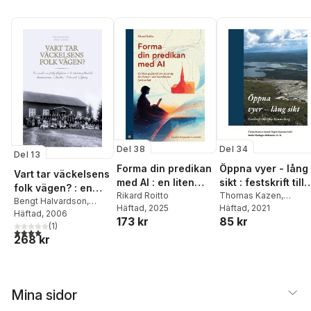
Del 38
Del 34
Del 13
Forma din predikan
Öppna vyer - lång
Vart tar väckelsens
med AI : en liten
sikt : festskrift till
folk vägen? : en
guide till att
Rikard Roitto
Owe Kennerberg
Thomas Kazen
,
studie av
Bengt Halvardson
,
Häftad
, 2025
Susanne Wigorts
Häftad
, 2021
använda AI-chattar
Göran Gunner
Häftad
, 2006
frikyrkligheten i de
173 kr
85 kr
Yngvesson
i de homiletiska
(
1
)
västvärmländska
4,0
utav 5 stjärnor. Totalt antal röster:
hantverket
268 kr
kommunerna
Arvika, Eda och
Årjäng
Mina sidor