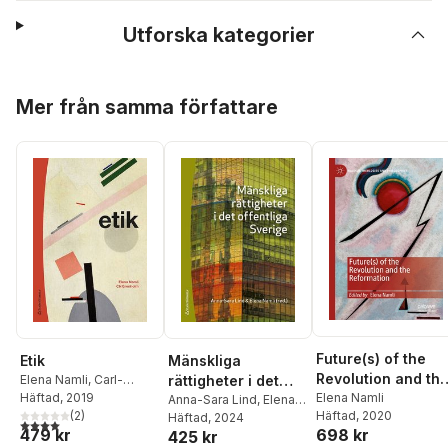
Utforska kategorier
Hoppa över listan
Mer från samma författare
Future(s) of the
Etik
Mänskliga
Revolution and th
Elena Namli
,
Carl-
rättigheter i det
Reformation
Elena Namli
Henric Grenholm
Häftad
, 2019
offentliga Sverige
Anna-Sara Lind
,
Elena
Häftad
, 2020
(
2
)
Namli
Häftad
,
Thomas Bull
, 2024
,
4,0
utav 5 stjärnor. Totalt antal röster:
698 kr
479 kr
425 kr
Jenny Ehnberg
,
Johan