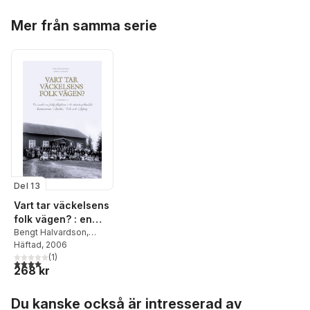
Hirschfeldt
,
Morten
Hoppa över listan
Kjærum
,
Lena
Mer från samma serie
Marcusson
,
Martin
Mörk
,
Annika Nilsson
,
Rebecca Thorburn
Stern
,
Karin Åhman
Del 13
Vart tar väckelsens
folk vägen? : en
studie av
Bengt Halvardson
,
Göran Gunner
Häftad
, 2006
frikyrkligheten i de
(
1
)
västvärmländska
4,0
utav 5 stjärnor. Totalt antal röster:
268 kr
kommunerna
Arvika, Eda och
Hoppa över listan
Du kanske också är intresserad av
Årjäng