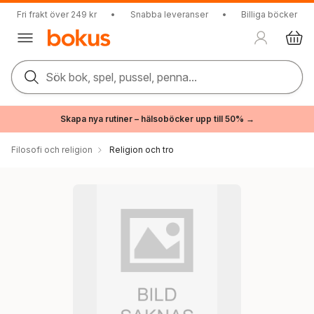
Fri frakt över 249 kr
•
Snabba leveranser
•
Billiga böcker
Sök bok, spel, pussel, penna...
Skapa nya rutiner – hälsoböcker upp till 50% →
Filosofi och religion
Religion och tro