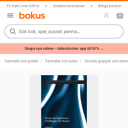
Fri frakt över 249 kr
•
Snabba leveranser
•
Billiga böcker
Sök bok, spel, pussel, penna...
Skapa nya rutiner – hälsoböcker upp till 50% →
Samhälle och politik
Samhälle och kultur
Sociala grupper och ident