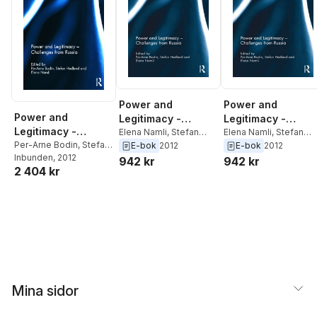
Power and
Power and
Power and
Legitimacy -
Legitimacy -
Legitimacy -
Challenges from
Elena Namli
,
Stefan
Challenges from
Elena Namli
,
Stefan
Hedlund
,
Per-Arne
Hedlund
,
Per-Arne
Challenges from
Per-Arne Bodin
,
Stefan
E-bok
2012
E-bok
2012
Russia
Russia
Bodin
Bodin
Hedlund
Inbunden
,
, 2012
Elena Namli
Russia
942 kr
942 kr
2 404 kr
Mina sidor