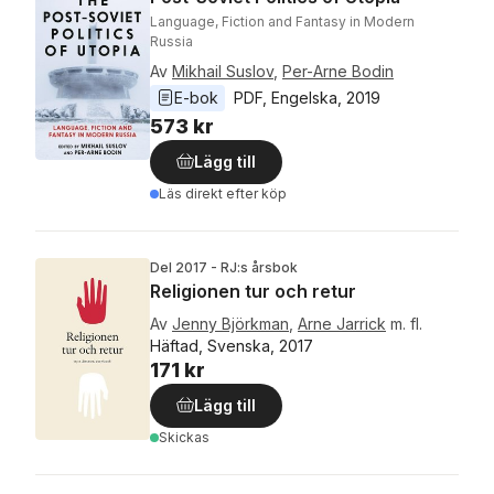
Language, Fiction and Fantasy in Modern
Russia
Av
Mikhail Suslov
,
Per-Arne Bodin
E-bok
PDF
, 
Engelska
, 
2019
573 kr
Lägg till
Läs direkt efter köp
Del 2017 - RJ:s årsbok
Religionen tur och retur
Av
Jenny Björkman
,
Arne Jarrick
m. fl.
Häftad, Svenska, 2017
171 kr
Lägg till
Skickas