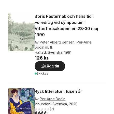
Boris Pasternak och hans tid :
Föredrag vid symposium i
Vitterhetsakademien 28-30 maj
1990
Av
Peter Alberg Jensen
,
Per-Arne
Bodin
m. fl.
Häftad, Svenska, 1991
126 kr
Lägg till
Skickas
Rysk litteratur i tusen år
Av
Per-Arne Bodin
Inbunden, Svenska, 2020
(
7
)
3,9
utav 5 stjärnor. Totalt antal röster: