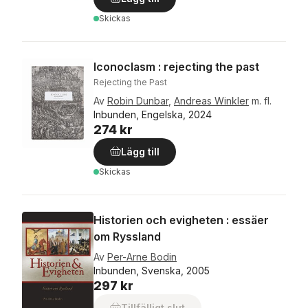
Skickas
Iconoclasm : rejecting the past
Rejecting the Past
Av
Robin Dunbar
,
Andreas Winkler
m. fl.
Inbunden, Engelska, 2024
274 kr
Lägg till
Skickas
Historien och evigheten : essäer
om Ryssland
Av
Per-Arne Bodin
Inbunden, Svenska, 2005
297 kr
Tillfälligt slut