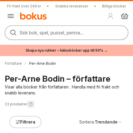
Fri frakt över 249 kr
•
Snabba leveranser
•
Billiga böcker
Sök bok, spel, pussel, penna...
Skapa nya rutiner – hälsoböcker upp till 50% →
Författare
Per-Arne Bodin
Per-Arne Bodin – författare
Visar alla böcker från författaren . Handla med fri frakt och
snabb leverans.
23
produkter
Filtrera
Sortera:
Trendande