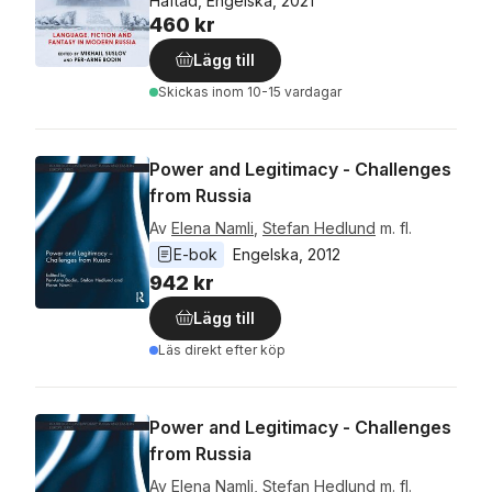
Häftad, Engelska, 2021
460 kr
Lägg till
Skickas
inom 10-15 vardagar
Power and Legitimacy - Challenges
from Russia
Av
Elena Namli
,
Stefan Hedlund
m. fl.
E-bok
Engelska
, 
2012
942 kr
Lägg till
Läs direkt efter köp
Power and Legitimacy - Challenges
from Russia
Av
Elena Namli
,
Stefan Hedlund
m. fl.