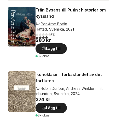
Från Bysans till Putin : historier om
Ryssland
Av
Per-Arne Bodin
Häftad, Svenska, 2021
(
3
)
4,0
utav 5 stjärnor. Totalt antal röster:
283 kr
Lägg till
Skickas
Ikonoklasm : förkastandet av det
förflutna
Av
Robin Dunbar
,
Andreas Winkler
m. fl.
Inbunden, Svenska, 2024
274 kr
Lägg till
Skickas