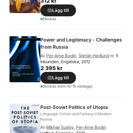
312 kr
Lägg till
Skickas
Power and Legitimacy - Challenges
from Russia
Av
Per-Arne Bodin
,
Stefan Hedlund
m. fl.
Inbunden, Engelska, 2012
2 395 kr
Lägg till
Skickas
inom 10-15 vardagar
Post-Soviet Politics of Utopia
Language, Fiction and Fantasy in Modern
Russia
Av
Mikhail Suslov
,
Per-Arne Bodin