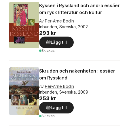
Kyssen i Ryssland och andra essäer
om rysk litteratur och kultur
Av
Per-Arne Bodin
Inbunden, Svenska, 2002
293 kr
Lägg till
Skickas
Skruden och nakenheten : essäer
om Ryssland
Av
Per-Arne Bodin
Inbunden, Svenska, 2009
253 kr
Lägg till
Skickas