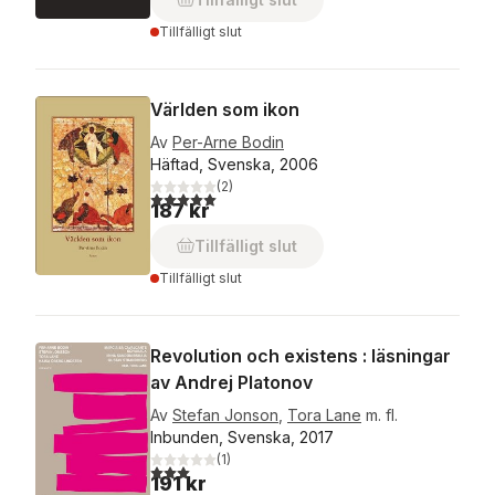
Tillfälligt slut
Världen som ikon
Av
Per-Arne Bodin
Häftad, Svenska, 2006
(
2
)
5,0
utav 5 stjärnor. Totalt antal röster:
187 kr
Tillfälligt slut
Tillfälligt slut
Revolution och existens : läsningar
av Andrej Platonov
Av
Stefan Jonson
,
Tora Lane
m. fl.
Inbunden, Svenska, 2017
(
1
)
3,0
utav 5 stjärnor. Totalt antal röster:
191 kr