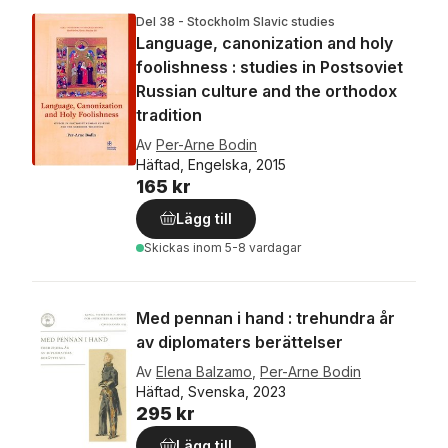
Del 38 - Stockholm Slavic studies
Language, canonization and holy
foolishness : studies in Postsoviet
Russian culture and the orthodox
tradition
Av
Per-Arne Bodin
Häftad, Engelska, 2015
165 kr
Lägg till
Skickas
inom 5-8 vardagar
Med pennan i hand : trehundra år
av diplomaters berättelser
Av
Elena Balzamo
,
Per-Arne Bodin
Häftad, Svenska, 2023
295 kr
Lägg till