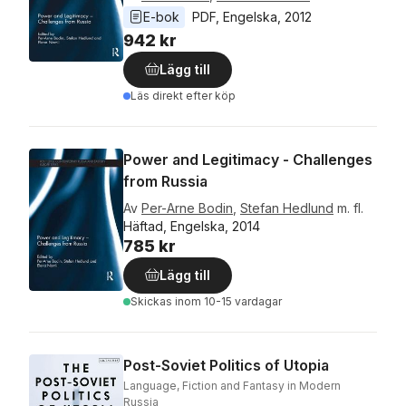
E-bok
PDF
, 
Engelska
, 
2012
942 kr
Lägg till
Läs direkt efter köp
Power and Legitimacy - Challenges
from Russia
Av
Per-Arne Bodin
,
Stefan Hedlund
m. fl.
Häftad, Engelska, 2014
785 kr
Lägg till
Skickas
inom 10-15 vardagar
Post-Soviet Politics of Utopia
Language, Fiction and Fantasy in Modern
Russia