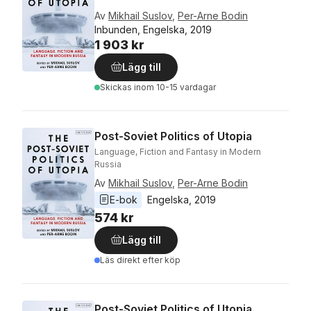
Av
Mikhail Suslov
,
Per-Arne Bodin
Inbunden, Engelska, 2019
1 903 kr
Lägg till
Skickas
inom 10-15 vardagar
Post-Soviet Politics of Utopia
Language, Fiction and Fantasy in Modern
Russia
Av
Mikhail Suslov
,
Per-Arne Bodin
E-bok
Engelska
, 
2019
574 kr
Lägg till
Läs direkt efter köp
Post-Soviet Politics of Utopia