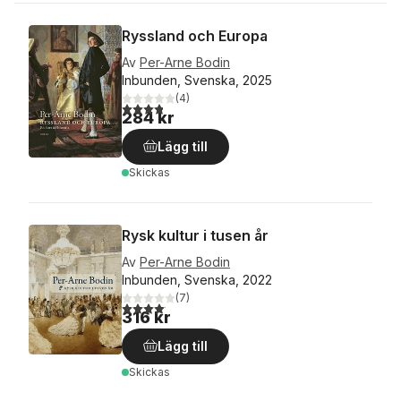
Ryssland och Europa
Av
Per-Arne Bodin
Inbunden, Svenska, 2025
(
4
)
3,8
utav 5 stjärnor. Totalt antal röster:
284 kr
Lägg till
Skickas
Rysk kultur i tusen år
Av
Per-Arne Bodin
Inbunden, Svenska, 2022
(
7
)
4,1
utav 5 stjärnor. Totalt antal röster:
316 kr
Lägg till
Skickas