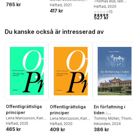
Thomas Bull
,
Iain
765 kr
Anna-Sara Lind
Häftad
, 2021
,
Cameron
Häftad
, 2020
,
Anna
417 kr
Andreas Dahlqvist
Jonsson Cornell
(
1
)
,
Åsa
5,0
utav 5 stjärnor. Tota
527 kr
Elmerot
,
Jaakko Husa
,
Anna-Sara Lind
,
Allan
Hoppa över listan
Rosas
,
Mona Samadi
,
Du kanske också är intresserad av
Per Sevastik
,
Fredrik
Sterzel
,
Olof Wilske
Offentligrättsliga
Offentligrättsliga
En författning i
principer
principer
tiden :
Lena Marcusson
,
Karin
Lena Marcusson
,
Karin
regeringsformen
Tommy Möller
,
Thoma
Åhman
Häftad
,
, 2025
Jane Reichel
,
Åhman
Häftad
,
, 2020
Jane Reichel
,
Bull
Inbunden
,
Hanna Bäck
, 2024
,
under 50 år
465 kr
409 kr
Fredrik Sterzel
,
386 kr
Fredrik Sterzel
,
Annika Fredén
,
Johan