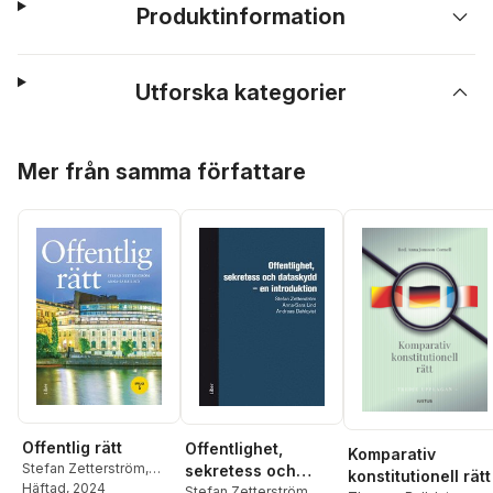
Produktinformation
Utforska kategorier
Hoppa över listan
Mer från samma författare
Offentlig rätt
Offentlighet,
Komparativ
Stefan Zetterström
,
sekretess och
konstitutionell rätt
Anna-Sara Lind
Häftad
, 2024
dataskydd
Stefan Zetterström
,