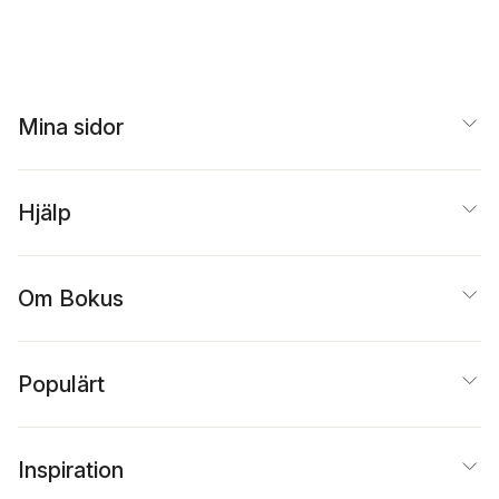
Thomas Bull
,
Ingrid
Thomas Bull
,
Ingrid
Hirschfeldt
,
David
Helmius
,
Lotta Lerwall
,
Helmius
,
Lotta Lerwall
,
Karlsson
,
Johannes
Olle Lundin
,
Gustaf Wall
Olle Lundin
,
Gustaf Wall
Lindvall
,
Joakim
Nergelius
,
Olof
Petersson
,
Göran
Sundström
,
Jan Teorel
Mina sidor
Karin Åhman
Hjälp
Om Bokus
Populärt
Inspiration