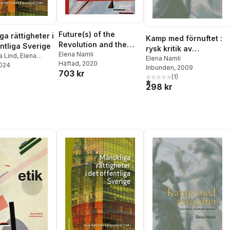
Future(s) of the
a rättigheter i
Kamp med förnuftet :
Revolution and the
entliga Sverige
rysk kritik av
Reformation
Elena Namli
a Lind
,
Elena
västerländsk
Elena Namli
Häftad
, 2020
omas Bull
2024
,
Jenny
Inbunden
, 2009
rationalism
703 kr
Johan Hirschfeldt
,
(
1
)
1,0
utav 5 stjärnor. Totalt anta
jærum
,
Lena
298 kr
on
,
Martin Mörk
,
lsson
,
Rebecca
 Stern
,
Karin