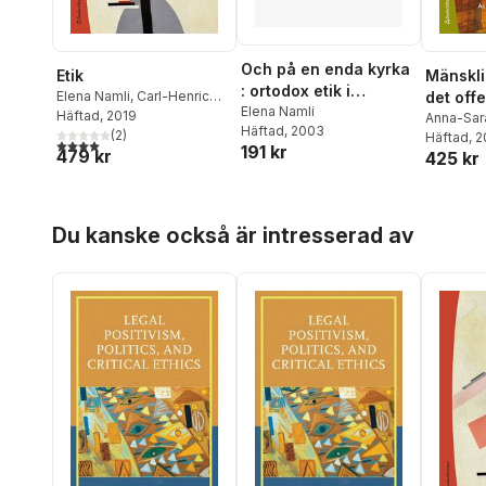
Och på en enda kyrka
Etik
Mänsklig
: ortodox etik i
Elena Namli
,
Carl-Henric
det off
ekumenisk dialog
Elena Namli
Grenholm
Häftad
, 2019
Anna-Sar
Häftad
, 2003
(
2
)
Namli
Häftad
,
Th
, 
4,0
utav 5 stjärnor. Totalt antal röster:
191 kr
479 kr
425 kr
Ehnberg
,
Morten K
Marcuss
Annika Ni
Hoppa över listan
Du kanske också är intresserad av
Thorburn
Åhman