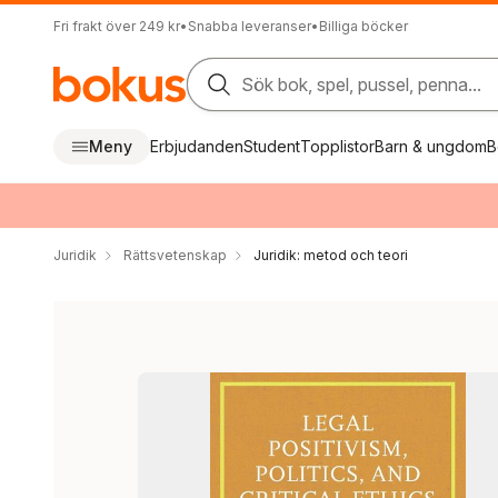
Fri frakt över 249 kr
•
Snabba leveranser
•
Billiga böcker
Sök bok, spel, pussel, penna...
Meny
Erbjudanden
Student
Topplistor
Barn & ungdom
B
Juridik
Rättsvetenskap
Juridik: metod och teori