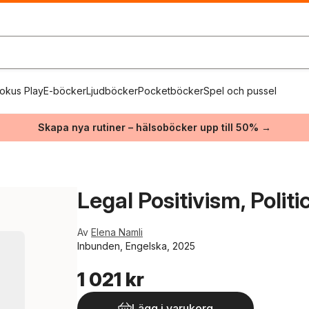
okus Play
E-böcker
Ljudböcker
Pocketböcker
Spel och pussel
Skapa nya rutiner – hälsoböcker upp till 50% →
Legal Positivism, Politi
Av
Elena Namli
Inbunden, Engelska, 2025
1 021 kr
Lägg i varukorg