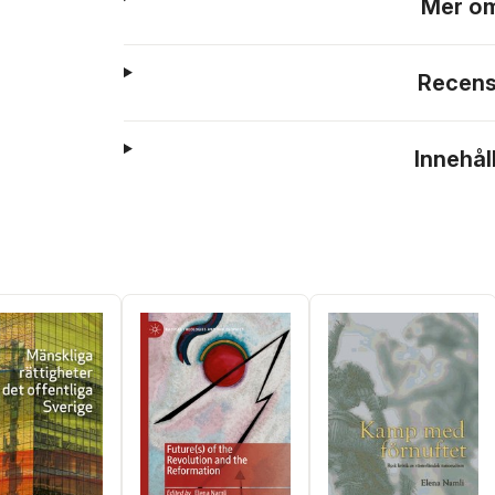
Mer om
Recens
Innehål