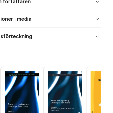
 författaren
ioner i media
lsförteckning