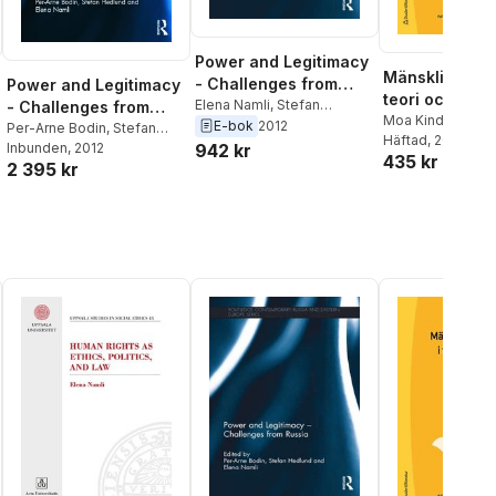
Power and Legitimacy
Mänskliga rätt
- Challenges from
Power and Legitimacy
teori och prakt
Russia
Elena Namli
,
Stefan
- Challenges from
idé till förvalt
Moa Kindström D
Hedlund
,
Per-Arne Bodin
E-bok
2012
Russia
Per-Arne Bodin
,
Stefan
Victoria Enkvist
Häftad
, 2020
,
C
942 kr
Hedlund
Inbunden
,
, 2012
Elena Namli
435 kr
Johnsson
,
Tove 
2 395 kr
l röster:
Helen Lindberg
,
Namli
,
Pia Perss
Rahm
,
Johanna 
Brittmari Seppä
,
Westerberg