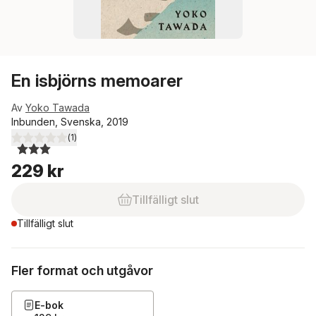
En isbjörns memoarer
Av
Yoko Tawada
Inbunden, Svenska, 2019
(
1
)
3,0
utav 5 stjärnor. Totalt antal röster:
229 kr
Tillfälligt slut
Tillfälligt slut
Fler format och utgåvor
E-bok