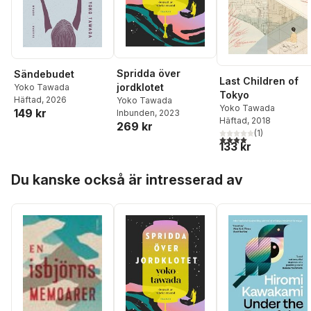
Spridda över
Sändebudet
Last Children of
jordklotet
Yoko Tawada
Tokyo
Häftad
, 2026
Yoko Tawada
Yoko Tawada
149 kr
Inbunden
, 2023
Häftad
, 2018
269 kr
(
1
)
4,0
utav 5 stjärnor. Tota
133 kr
Hoppa över listan
Du kanske också är intresserad av