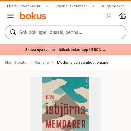
Fri frakt över 249 kr
•
Snabba leveranser
•
Billiga böcker
Sök bok, spel, pussel, penna...
Skapa nya rutiner – hälsoböcker upp till 50% →
Skönlitteratur
Romaner
Moderna och samtida romaner