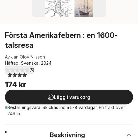
Första Amerikafebern : en 1600-
talsresa
Av
Jan Olov Nilsson
Häftad, Svenska, 2024
(
5
)
4,0
utav 5 stjärnor. Totalt antal röster:
174 kr
Lägg i varukorg
Beställningsvara.
Skickas
inom 5-8 vardagar
.
Fri frakt över
249 kr.
Beskrivning