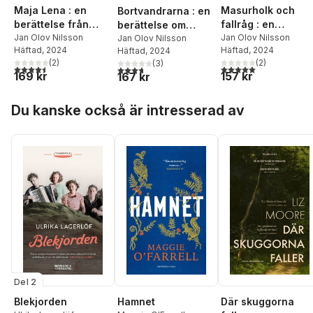
Maja Lena : en
Masurholk och
Bortvandrarna : en
berättelse från
fallråg : en
berättelse om
1800-talets
Jan Olov Nilsson
släktresa genom
Jan Olov Nilsson
systrarna Olsdotter
Jan Olov Nilsson
Häftad
, 2024
Häftad
, 2024
Häftad
, 2024
Bohuslän och
Värmland under
(
2
)
(
2
)
(
3
)
Dalsland
400 år
4,5
utav 5 stjärnor. Totalt antal röster:
5,0
utav 5 stjärnor. Tota
3,7
utav 5 stjärnor. Totalt antal röster:
169 kr
157 kr
167 kr
Hoppa över listan
Du kanske också är intresserad av
Del 2
Blekjorden
Hamnet
Där skuggorna