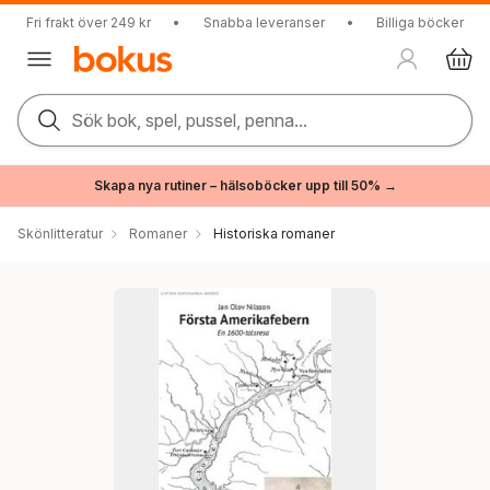
Fri frakt över 249 kr
•
Snabba leveranser
•
Billiga böcker
Sök bok, spel, pussel, penna...
Skapa nya rutiner – hälsoböcker upp till 50% →
Skönlitteratur
Romaner
Historiska romaner