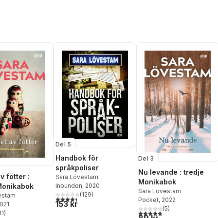
Del 5
Handbok för
Del 3
språkpoliser
Nu levande : tredje
v fötter :
Sara Lövestam
Monikabok
Monikabok
Inbunden
, 2020
Sara Lövestam
(
129
)
estam
4,4
utav 5 stjärnor. Totalt antal röster:
Pocket
, 2022
153 kr
2021
(
5
)
4,8
utav 5 stjärnor. Totalt ant
11
)
stjärnor. Totalt antal röster: