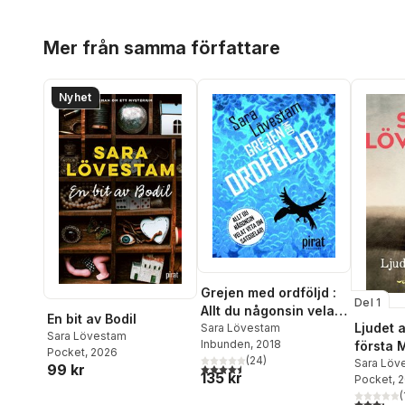
Hoppa över listan
Mer från samma författare
Nyhet
Grejen med ordföljd :
Del 1
Allt du någonsin velat
En bit av Bodil
Ljudet a
veta om satsdelar
Sara Lövestam
Sara Lövestam
Inbunden
, 2018
första 
Pocket
, 2026
(
24
)
Sara Löv
4,5
utav 5 stjärnor. Totalt antal röster:
99 kr
135 kr
Pocket
, 
(
3,3
utav 5 