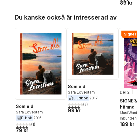
89 kr
Hoppa över listan
Du kanske också är intresserad av
Signer
Som eld
Del 2
Sara Lövestam
Ljudbok
2017
SIGNERA
(
2
)
Som eld
hämnd
4,0
utav 5 stjärnor. Totalt antal röster:
99 kr
Sara Lövestam
IJustWan
E-bok
2015
Adolphs
Inbunden
189 kr
Beer
,
Vic
(
1
)
4,0
utav 5 stjärnor. Totalt antal röster:
79 kr