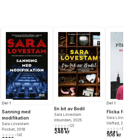
Del 1
Del 1
En bit av Bodil
Sanning med
Flicka försvu
Sara Lövestam
modifikation
Sara Lövestam
Inbunden
, 2025
Häftad
, 2015
Sara Lövestam
(
2
)
4,5
utav 5 stjärnor. Totalt antal röster:
(
8
)
Pocket
, 2018
246 kr
3,5
utav 5 stjärnor.
108 kr
al röster:
(
4
)
3,8
utav 5 stjärnor. Totalt antal röster: