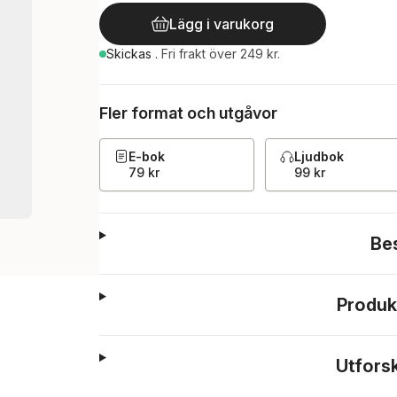
Lägg i varukorg
Skickas
.
Fri frakt över 249 kr.
Fler format och utgåvor
E-bok
Ljudbok
79 kr
99 kr
Be
Produk
Utfors