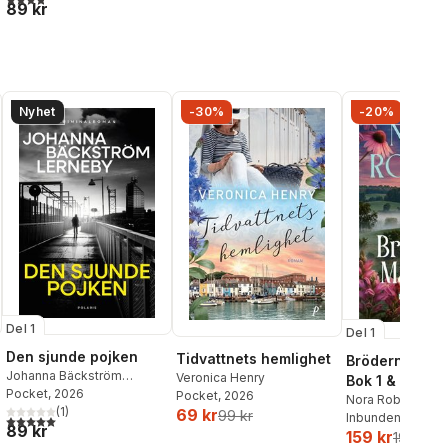
89 kr
Nyhet
-30%
-20%
Del 1
Del 1
Den sjunde pojken
Tidvattnets hemlighet
Bröderna Ma
Johanna Bäckström
Veronica Henry
Bok 1 & 2
Lerneby
Pocket
, 2026
Pocket
, 2026
Nora Roberts
(
1
)
69 kr
99 kr
Inbunden
, 2026
5,0
utav 5 stjärnor. Totalt antal röster:
89 kr
159 kr
199 kr