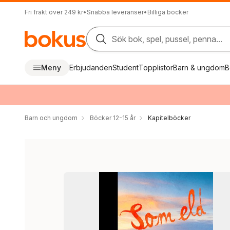
Fri frakt över 249 kr
•
Snabba leveranser
•
Billiga böcker
Sök bok, spel, pussel, penna...
Meny
Erbjudanden
Student
Topplistor
Barn & ungdom
B
Barn och ungdom
Böcker 12-15 år
Kapitelböcker