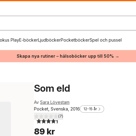
okus Play
E-böcker
Ljudböcker
Pocketböcker
Spel och pussel
Skapa nya rutiner – hälsoböcker upp till 50% →
Som eld
Av
Sara Lövestam
Pocket, Svenska, 2016
12-15 år
(
7
)
4,4
utav 5 stjärnor. Totalt antal röster:
89 kr