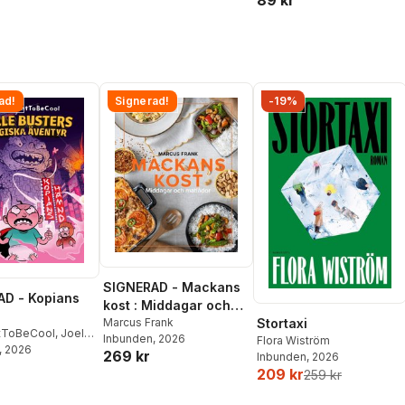
89 kr
ad!
Signerad!
-19%
SIGNERAD - Mackans
D - Kopians
kost : Middagar och
matlådor
Marcus Frank
Stortaxi
tToBeCool
,
Joel
Inbunden
, 2026
Flora Wiström
on
, 2026
,
Emil Ejdemo
269 kr
Inbunden
, 2026
tor Beer
209 kr
259 kr