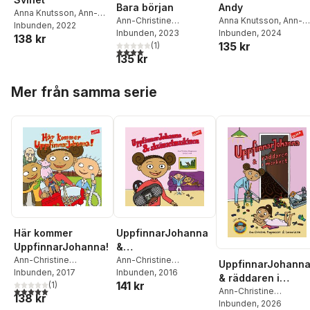
Bara början
Andy
Anna Knutsson
,
Ann-
Ann-Christine
Anna Knutsson
,
Ann-
Christine Magnusson
Inbunden
, 2022
Magnusson
Inbunden
, 2023
,
Anna
Christine Magnusson
Inbunden
, 2024
138 kr
135 kr
Knutsson
(
1
)
4,0
utav 5 stjärnor. Totalt antal röster:
135 kr
Hoppa över listan
Mer från samma serie
Här kommer
UppfinnarJohanna
UppfinnarJohanna!
&
Ann-Christine
skrämselmaskinen
Ann-Christine
UppfinnarJohann
Magnusson
Inbunden
, 2017
,
Lovisa
Magnusson
Inbunden
, 2016
,
Lovisa
& räddaren i
141 kr
Lesse
(
1
)
Lesse
5,0
utav 5 stjärnor. Totalt antal röster:
mörkret
Ann-Christine
138 kr
Magnusson
Inbunden
, 2026