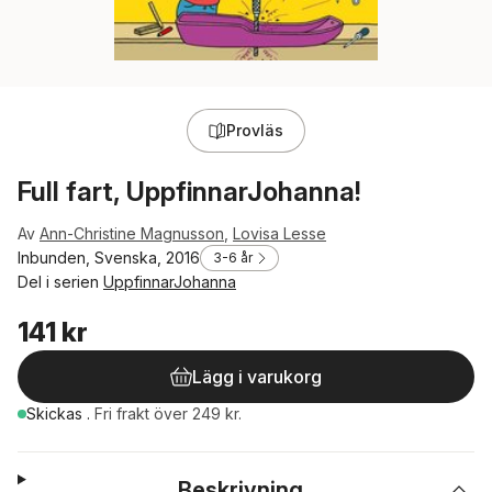
Provläs
Full fart, UppfinnarJohanna!
Av
Ann-Christine Magnusson
,
Lovisa Lesse
Inbunden, Svenska, 2016
3-6 år
Del i serien
UppfinnarJohanna
141 kr
Lägg i varukorg
Skickas
.
Fri frakt över 249 kr.
Beskrivning