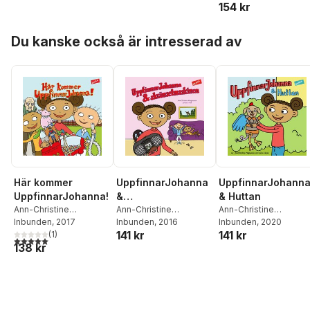
154 kr
Hoppa över listan
Du kanske också är intresserad av
Här kommer
UppfinnarJohanna
UppfinnarJohann
UppfinnarJohanna!
&
& Huttan
Ann-Christine
skrämselmaskinen
Ann-Christine
Ann-Christine
Magnusson
Inbunden
, 2017
,
Lovisa
Magnusson
Inbunden
, 2016
,
Lovisa
Magnusson
Inbunden
, 2020
141 kr
141 kr
Lesse
(
1
)
Lesse
5,0
utav 5 stjärnor. Totalt antal röster:
138 kr