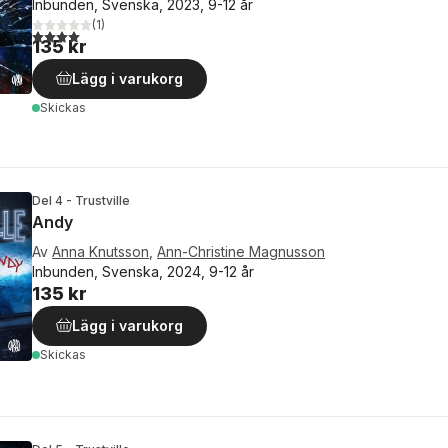
Inbunden, Svenska, 2023, 9-12 år
(
1
)
4,0
utav 5 stjärnor. Totalt antal röster:
135 kr
Lägg i varukorg
Skickas
Del 4 - Trustville
Andy
Av
Anna Knutsson
,
Ann-Christine Magnusson
Inbunden, Svenska, 2024, 9-12 år
135 kr
Lägg i varukorg
Skickas