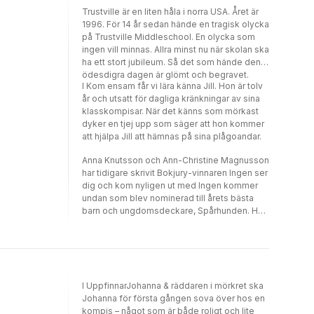
Trustville är en liten håla i norra USA. Året är
1996. För 14 år sedan hände en tragisk olycka
på Trustville Middleschool. En olycka som
ingen vill minnas. Allra minst nu när skolan ska
ha ett stort jubileum. Så det som hände den
ödesdigra dagen är glömt och begravet.
I Kom ensam får vi lära känna Jill. Hon är tolv
år och utsatt för dagliga kränkningar av sina
klasskompisar. När det känns som mörkast
dyker en tjej upp som säger att hon kommer
att hjälpa Jill att hämnas på sina plågoandar.
Anna Knutsson och Ann-Christine Magnusson
har tidigare skrivit Bokjury-vinnaren Ingen ser
dig och kom nyligen ut med Ingen kommer
undan som blev nominerad till årets bästa
barn och ungdomsdeckare, Spårhunden. Här
låter de Stranger things möta Carrie och
resultatet blir riktigt nagelbitande spänning.
I UppfinnarJohanna & räddaren i mörkret ska
Johanna för första gången sova över hos en
kompis – något som är både roligt och lite