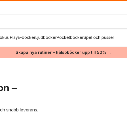
okus Play
E-böcker
Ljudböcker
Pocketböcker
Spel och pussel
Skapa nya rutiner – hälsoböcker upp till 50% →
on –
 och snabb leverans.