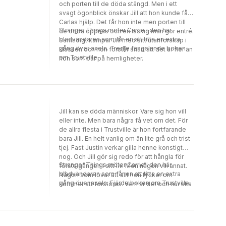
och porten till de döda stängd. Men i ett
svagt ögonblick önskar Jill att hon kunde få
Carlas hjälp. Det får hon inte men porten till
Stranger Things möter Carrie i den här
de döda öppnas och en läskig man gör entré.
bladvändaren som får en att titta en extra
Samtidigt kämpar Jill med sitt utanförskap i
gång över axeln. Tredje fängslande boken
klassen och hon förstår snart att det är fler än
om Trustville.
hon som bär på hemligheter.
Jill kan se döda människor. Vare sig hon vill
eller inte. Men bara några få vet om det. För
de allra flesta i Trustville är hon fortfarande
bara Jill. En helt vanlig om än lite grå och trist
tjej. Fast Justin verkar gilla henne konstigt
nog. Och Jill gör sig redo för att hångla för
Stranger Things möter Carrie i den här
första gången i sitt liv. Men någon vill annat.
bladvändaren som får en att titta en extra
Någon som lovar att allt hon tycker om
gång över axeln. Fjärde boken om Trustville.
kommer att förstöras. Vem är det och hur ska
Jill bli av med den?