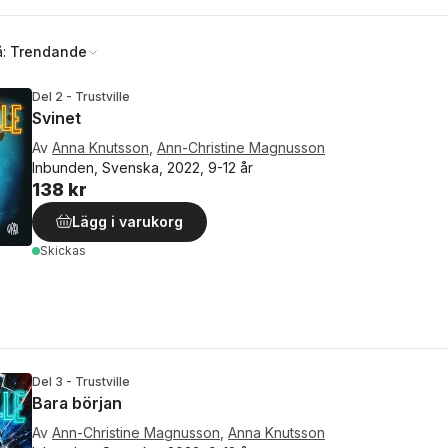
å:
Trendande
Del 2 - Trustville
Svinet
Av
Anna Knutsson
,
Ann-Christine Magnusson
Inbunden, Svenska, 2022, 9-12 år
138 kr
Lägg i varukorg
Skickas
Del 3 - Trustville
Bara början
Av
Ann-Christine Magnusson
,
Anna Knutsson