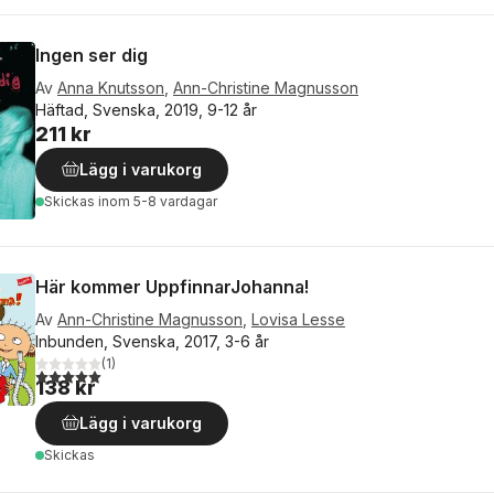
Ingen ser dig
Av
Anna Knutsson
,
Ann-Christine Magnusson
Häftad, Svenska, 2019, 9-12 år
211 kr
Lägg i varukorg
Skickas
inom 5-8 vardagar
Här kommer UppfinnarJohanna!
Av
Ann-Christine Magnusson
,
Lovisa Lesse
Inbunden, Svenska, 2017, 3-6 år
(
1
)
5,0
utav 5 stjärnor. Totalt antal röster:
138 kr
Lägg i varukorg
Skickas