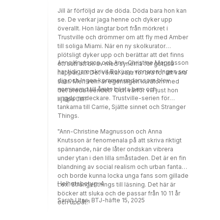
Jill är förföljd av de döda. Döda bara hon kan
se. De verkar jaga henne och dyker upp
överallt. Hon längtar bort från mörkret i
Trustville och drömmer om att fly med Amber
till soliga Miami. När en ny skolkurator
plötsligt dyker upp och berättar att det finns
Anna Knutsson och Ann-Christine Magnusson
ett sätt att bli av med synerna för gott så
har tidigare skrivit Bokjury-vinnaren Ingen ser
nappar Jill. Det verkar vara för bra för att vara
dig och Ingen kommer undan som blev
sant. Men vem är egentligen kuratorn med
nominerad till årets bästa barn och
det breda leendet? Och varför vill just hon
ungdomsdeckare. Trustville-serien för
hjälpa Jill?
tankarna till Carrie, Sjätte sinnet och Stranger
Things.
"Ann-Christine Magnusson och Anna
Knutsson är fenomenala på att skriva riktigt
spännande, när de låter ondskan vibrera
under ytan i den lilla småstaden. Det är en fin
blandning av social realism och urban fantasy
och borde kunna locka unga fans som gillade
Helhetsbetyg: 4.
t.ex. Stranger things till läsning. Det här är
böcker att sluka och de passar från 10 11 år
Sarah Utas, BTJ-häfte 15, 2025
och uppåt."