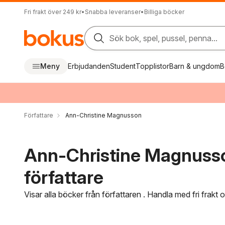
Fri frakt över 249 kr
•
Snabba leveranser
•
Billiga böcker
Sök bok, spel, pussel, penna...
Meny
Erbjudanden
Student
Topplistor
Barn & ungdom
B
Författare
Ann-Christine Magnusson
Ann-Christine Magnuss
författare
Visar alla böcker från författaren . Handla med fri frakt