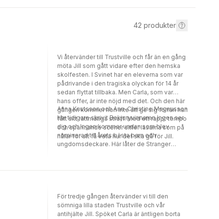
42
produkter
Vi återvänder till Trustville och får än en gång
möta Jill som gått vidare efter den hemska
skolfesten. I Svinet har en eleverna som var
pådrivande i den tragiska olyckan för 14 år
sedan flyttat tillbaka. Men Carla, som var
hans offer, är inte nöjd med det. Och den här
Anna Knutsson och Ann-Christine Magnusson
gången kommer hon inte att ge sig förrän han
har tidigare skrivit Bokjuryvinnaren Ingen ser
fått sitt rättmätiga straff. Med ett rappt tempo
dig och Ingen kommer undan som blev
och spännande scener sitter läsarna som på
nominerad till årets bästa barn och
nålar för att få veta hur det ska gå för Jill.
ungdomsdeckare. Här låter de Stranger
Things möta Carrie och resultatet blir
lysande.
För tredje gången återvänder vi till den
sömniga lilla staden Trustville och vår
antihjälte Jill. Spöket Carla är äntligen borta