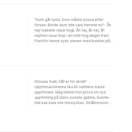
"Dom går tysta. Dom måste lyssna efter
forsen. Borde dom inte vara framme nu?- Åh
nej! Isabelle ropar högt. Åh nej, åh nej, åh
nej!Hon rasar ihop i en trött hög längst fram.
Framför henne syns stenen med busken på
toppen.- Vi har gått i cirkel!"Att åka på
vildmarksläger till Kilsbergen med
sommarfritids är inte Miras önskedröm
precis. Hon känner ingen där och tycker att
de flesta verkar ganska tråkiga och dryga.
Och fritidsledaren Kenneth Klack är faktiskt
helt hysteriskt hurtig.Redan första natten i
Simsala fnatt, håll er för skratt!
skogen händer det som inte får hända -
UppfinnarJohanna ska bli världens bästa
Kenneth Klack försvinner spårlöst. Barnen är
uppfinnare. Idag tänker hon prova sin nya
plötsligt helt ensamma, vilse utan vare sig
uppfinning på stans suraste gubbe, Surolle.
mat eller vatten.Det hela blir inte mindre
Det kan bara inte misslyckas. Småbrorsorna
läskigt av att de vet att några fångar har rymt
Sten och Stanley följer med.OLIKA förlag
från Kumlaanstalten, alldeles i närheten av
tilldelades Rättvisepriset 2012 för sitt arbete
Kilsbergen. Och vad betydde egentligen det
för jämställdhet och jämlikhet i bokvärlden.
där sms:et som skulle till Kenneth, men som
MILJÖ OCH HÅLLBARHET: På OLIKA vill vi
Mira råkade se. "Gör det inte", stod det. "Du
värna det hållbara och klimatkloka läsandet.
kommer att ångra dej." När mörkret faller och