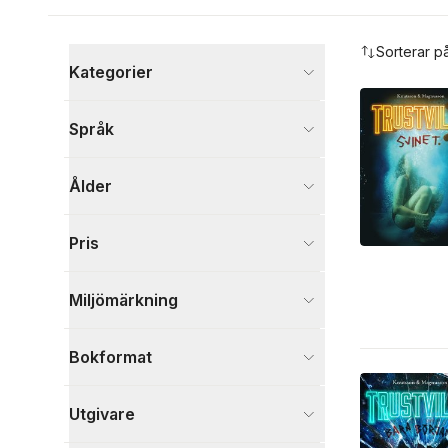
Hoppa över filtreringsmeny
Sorterar p
Kategorier
Böcker
Språk
Barn och ungdom
38
Ande, kropp och själ
1
Ålder
Psykologi och pedagogik
1
Visa fler
Pris
Visa fler
Miljömärkning
Bokformat
Utgivare