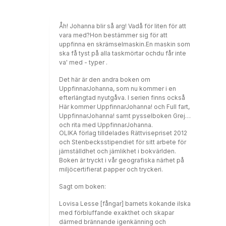
Därför trycks våra böcker på andra sidan
skuggorna kryper närmare, är det svårt att
Östersjön, i Baltikum, på ett FSC-märkt
behålla lugnet. Det enda de kan göra då är att
papper och på ett tryckeri som är certifierat
lita på varandra!
Åh! Johanna blir så arg! Vadå för liten för att
med Svanen. Lite närmare, lite dyrare,
vara med?Hon bestämmer sig för att
mycket bättre!Sagt om boken: ( ) hans nya
uppfinna en skrämselmaskin.En maskin som
favoritbok [är] Här kommer
ska få tyst på alla taskmörtar ochdu får inte
UppfinnarJohanna! från Olika förlag. Just
va' med - typer .
denna bok tror jag har blivit en favorit
speciellt när det kommer till bilderna.
Det här är den andra boken om
Jättefina bilder som säger en hel del och
UppfinnarJohanna, som nu kommer i en
själva berättelsen, mycket färg och detaljer
efterlängtad nyutgåva. I serien finns också
vilket gör att det blir extra spännande.
Här kommer UppfinnarJohanna! och Full fart,
UppfinnarJohanna är en kul tjej som bjuder
UppfinnarJohanna! samt pysselboken Greja
på roliga ord och många skratt därtill!Kidz
och rita med UppfinnarJohanna.
Shopping Berättelsen är väl sammanhållen
OLIKA förlag tilldelades Rättvisepriset 2012
och den har flera poänger som fungerar bra
och Stenbecksstipendiet för sitt arbete för
illustrationerna är naivistiska och
jämställdhet och jämlikhet i bokvärlden.
lättillgängligaHelene Ehriander, BTJ Jag
Boken är tryckt i vår geografiska närhet på
skulle tipsa om böckerna om
miljöcertifierat papper och tryckeri.
UppfinnarJohanna och Lolly. Min dotter
tycker att dom är roliga och kanske är det av
Sagt om boken:
dessa hon inspirerats till att bygga, fantisera
Lovisa Lesse [fångar] barnets kokande ilska
och busa! Fler barn (och vuxna) borde få ta
med förbluffande exakthet och skapar
del av Olikas böcker för att få ett bredare
därmed brännande igenkänning och
perspektiv på hur en kan vara som