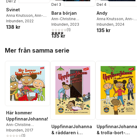
Del 2
Del 3
Del 4
Svinet
Bara början
Andy
Anna Knutsson
,
Ann-
Ann-Christine
Anna Knutsson
,
Ann-
Christine Magnusson
Inbunden
, 2022
Magnusson
Inbunden
, 2023
,
Anna
Christine Magnusson
Inbunden
, 2024
138 kr
135 kr
Knutsson
(
1
)
4,0
utav 5 stjärnor. Totalt antal röster:
135 kr
Hoppa över listan
Mer från samma serie
Här kommer
UppfinnarJohanna!
Ann-Christine
UppfinnarJohanna
UppfinnarJohann
Magnusson
Inbunden
, 2017
,
Lovisa
& räddaren i
& trolla-bort-
Lesse
(
1
)