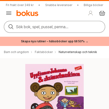
Fri frakt över 249 kr
•
Snabba leveranser
•
Billiga böcker
Sök bok, spel, pussel, penna...
Skapa nya rutiner – hälsoböcker upp till 50% →
Barn och ungdom
Faktaböcker
Naturvetenskap och teknik