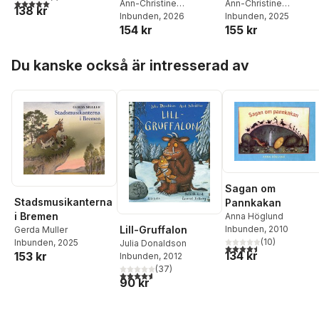
5,0
utav 5 stjärnor. Totalt antal röster:
mörkret
Ann-Christine
maskinen
Ann-Christine
138 kr
Magnusson
Inbunden
, 2026
Magnusson
Inbunden
, 2025
154 kr
155 kr
Hoppa över listan
Du kanske också är intresserad av
Sagan om
Stadsmusikanterna
Pannkakan
i Bremen
Anna Höglund
Lill-Gruffalon
Inbunden
, 2010
Gerda Muller
(
10
)
Inbunden
, 2025
Julia Donaldson
4,5
utav 5 stjärnor. Tota
134 kr
153 kr
Inbunden
, 2012
(
37
)
4,6
utav 5 stjärnor. Totalt antal röster:
90 kr