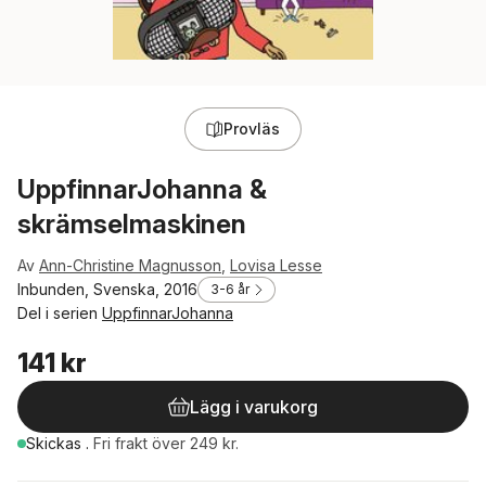
Provläs
UppfinnarJohanna &
skrämselmaskinen
Av
Ann-Christine Magnusson
,
Lovisa Lesse
Inbunden, Svenska, 2016
3-6 år
Del i serien
UppfinnarJohanna
141 kr
Lägg i varukorg
Skickas
.
Fri frakt över 249 kr.