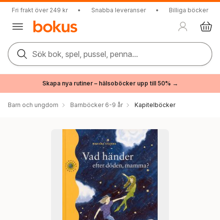
Fri frakt över 249 kr
•
Snabba leveranser
•
Billiga böcker
Sök bok, spel, pussel, penna...
Skapa nya rutiner – hälsoböcker upp till 50% →
Barn och ungdom
Barnböcker 6-9 år
Kapitelböcker