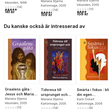
Magdalena ur ett
Mariana Stjerna
framtiden
Mariana Stjerna
Inbunden
, 1998
Inbunden
, 2005
nytt perspektiv
Kartonnage
, 2005
(
14
)
4,9
utav 5 stjärnor. Totalt antal röster:
(
11
)
(
14
)
141 kr
4,0
utav 5 stjärnor. Tota
4,5
utav 5 stjärnor. Totalt antal röster:
159 kr
159 kr
Hoppa över listan
Du kanske också är intresserad av
Graalens gåta :
Tidsresa till
Smärta i fokus : bli
Jesus och Maria
ursprunget och
din egen
Magdalena ur ett
Mariana Stjerna
framtiden
Mariana Stjerna
medicinska
Karin Öckert
Inbunden
, 2005
nytt perspektiv
Kartonnage
, 2005
Kartonnage
, 2006
detektiv
(
11
)
(
14
)
(
6
)