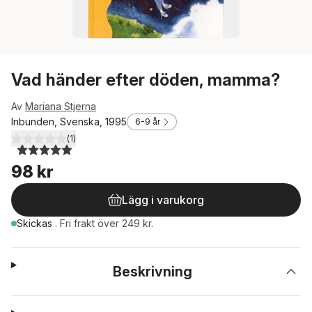
Vad händer efter döden, mamma?
Av
Mariana Stjerna
Inbunden, Svenska, 1995
6-9 år
(
1
)
5,0
utav 5 stjärnor. Totalt antal röster:
98 kr
Lägg i varukorg
Skickas
.
Fri frakt över 249 kr.
Beskrivning