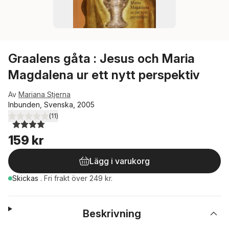
Graalens gåta : Jesus och Maria
Magdalena ur ett nytt perspektiv
Av
Mariana Stjerna
Inbunden, Svenska, 2005
(
11
)
4,0
utav 5 stjärnor. Totalt antal röster:
159 kr
Lägg i varukorg
Skickas
.
Fri frakt över 249 kr.
Beskrivning