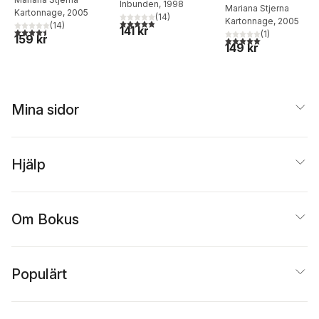
framtiden
Inbunden
, 1998
: om
Mariana Stjerna
Kartonnage
, 2005
(
14
)
Kartonnage
, 2005
4,9
utav 5 stjärnor. Totalt antal röster:
ursprungsfolkens
(
14
)
141 kr
4,5
utav 5 stjärnor. Totalt antal röster:
(
1
)
hemligheter
159 kr
5,0
utav 5 stjärnor. Tota
149 kr
Mina sidor
Hjälp
Om Bokus
Populärt