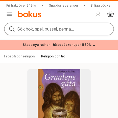
Fri frakt över 249 kr
•
Snabba leveranser
•
Billiga böcker
Sök bok, spel, pussel, penna...
Skapa nya rutiner – hälsoböcker upp till 50% →
Filosofi och religion
Religion och tro