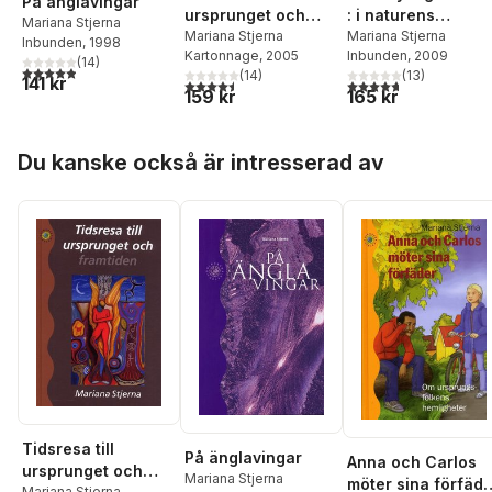
På änglavingar
ursprunget och
: i naturens
Mariana Stjerna
framtiden
Mariana Stjerna
magiska värld
Mariana Stjerna
Inbunden
, 1998
Kartonnage
, 2005
Inbunden
, 2009
(
14
)
4,9
utav 5 stjärnor. Totalt antal röster:
(
14
)
(
13
)
141 kr
4,5
utav 5 stjärnor. Totalt antal röster:
4,7
utav 5 stjärnor. Tota
159 kr
165 kr
Hoppa över listan
Du kanske också är intresserad av
Tidsresa till
På änglavingar
Anna och Carlos
ursprunget och
Mariana Stjerna
möter sina förfäde
Mariana Stjerna