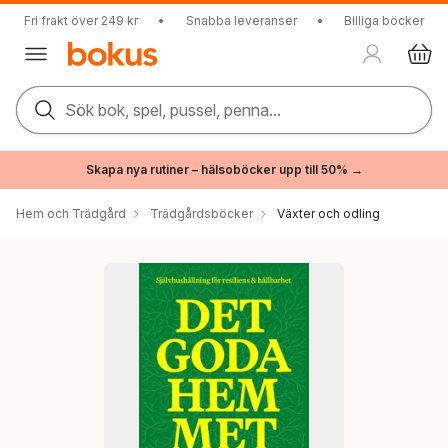
Fri frakt över 249 kr
•
Snabba leveranser
•
Billiga böcker
Sök bok, spel, pussel, penna...
Skapa nya rutiner – hälsoböcker upp till 50% →
Hem och Trädgård
Trädgårdsböcker
Växter och odling