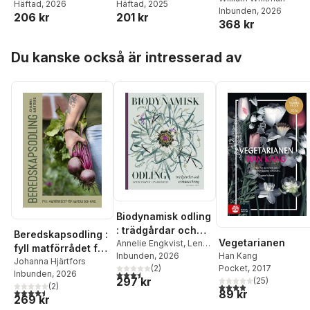
Boyd
Häftad
, 2025
Häftad
, 2026
Inbunden
, 2026
201 kr
206 kr
368 kr
Hoppa över listan
Du kanske också är intresserad av
Biodynamisk odling
: trädgårdar och
Beredskapsodling :
Vegetarianen
sammanhang
Annelie Engkvist
,
Lena
fyll matförrådet för
Han Kang
Granefelt
Inbunden
, 2026
vardag och kris
Johanna Hjärtfors
Pocket
, 2017
(
2
)
3,5
utav 5 stjärnor. Totalt antal röster:
Inbunden
, 2026
297 kr
(
25
)
3,9
utav 5 stjärnor. Tota
(
2
)
4,5
utav 5 stjärnor. Totalt antal röster:
89 kr
269 kr