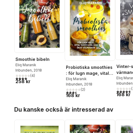
Smoothie bibeln
Eliq Maranik
Vinter-
Probiotiska smoothies
Inbunden
, 2018
värman
: för lugn mage, vital
(
4
)
4,0
utav 5 stjärnor. Totalt antal röster:
vitami
Eliq Mara
tarmflora coh ökat
Eliq Maranik
258 kr
Inbunden
Inbunden
, 2018
välmående
(
(
2
)
4,7
utav 5 
3,5
utav 5 stjärnor. Totalt antal röster:
168 kr
168 kr
Hoppa över listan
Du kanske också är intresserad av