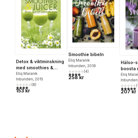
Smoothie bibeln
Eliq Maranik
Detox & viktminskning
Hälso-s
Inbunden
, 2018
med smoothies &
boosta 
(
4
)
juicer : rensa, basa
Eliq Maranik
4,0
utav 5 stjärnor. Totalt antal röster:
mineral
Eliq Mara
258 kr
Inbunden
, 2015
och boosta din kropp
Inbunden
antioxi
(
8
)
(
4,0
utav 5 stjärnor. Totalt antal röster:
5,0
utav 5 
153 kr
207 kr