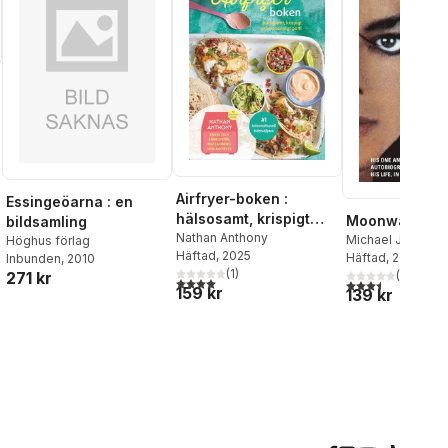
al röster:
Airfryer-boken :
Essingeöarna : en
hälsosamt, krispigt
Moonwalk
bildsamling
och vansinnigt gott
Nathan Anthony
Michael Jackson
Höghus förlag
Häftad
, 2025
Häftad
, 2010
Inbunden
, 2010
(
1
)
271 kr
(
2
)
4,0
utav 5 stjärnor. Totalt antal röster:
3,5
utav 5 stjärnor.
159 kr
139 kr