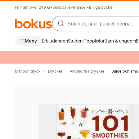
Fri frakt över 249 kr
•
Snabba leveranser
•
Billiga böcker
Sök bok, spel, pussel, penna...
Meny
Erbjudanden
Student
Topplistor
Barn & ungdom
B
Mat och dryck
Drycker
Alkoholfria drycker
Juice och smo