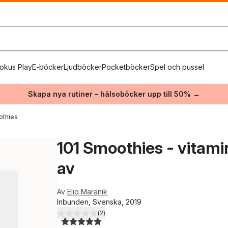
okus Play
E-böcker
Ljudböcker
Pocketböcker
Spel och pussel
Skapa nya rutiner – hälsoböcker upp till 50% →
othies
101 Smoothies - vitamin
av
Av
Eliq Maranik
Inbunden, Svenska, 2019
(
2
)
5,0
utav 5 stjärnor. Totalt antal röster: