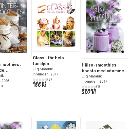
Glass : för hela
familjen
smoothies :
Hälso-smoothies :
Eliq Maranik
de
boosta med vitaminer,
Inbunden
, 2017
nbomber
nik
mineraler och
Eliq Maranik
(
3
)
, 2016
Inbunden
, 2017
4,7
utav 5 stjärnor. Totalt antal röster:
antioxidanter
168 kr
3
)
(
1
)
stjärnor. Totalt antal röster:
5,0
utav 5 stjärnor. Totalt ant
207 kr