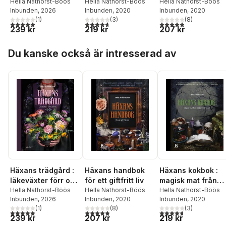
nu
Hella Nathorst-Böös
trädgård och natur
Hella Nathorst-Böös
Hella Nathorst-Böös
Inbunden
, 2026
Inbunden
, 2020
Inbunden
, 2020
(
1
)
(
3
)
(
8
)
5,0
utav 5 stjärnor. Totalt antal röster:
4,7
utav 5 stjärnor. Totalt antal röster:
4,9
utav 5 stjärnor. Tota
239 kr
219 kr
207 kr
Hoppa över listan
Du kanske också är intresserad av
Häxans trädgård :
Häxans handbok
Häxans kokbok :
läkeväxter förr och
för ett giftfritt liv
magisk mat från
nu
Hella Nathorst-Böös
Hella Nathorst-Böös
trädgård och natu
Hella Nathorst-Böös
Inbunden
, 2026
Inbunden
, 2020
Inbunden
, 2020
(
1
)
(
8
)
(
3
)
5,0
utav 5 stjärnor. Totalt antal röster:
4,9
utav 5 stjärnor. Totalt antal röster:
4,7
utav 5 stjärnor. Tota
239 kr
207 kr
219 kr