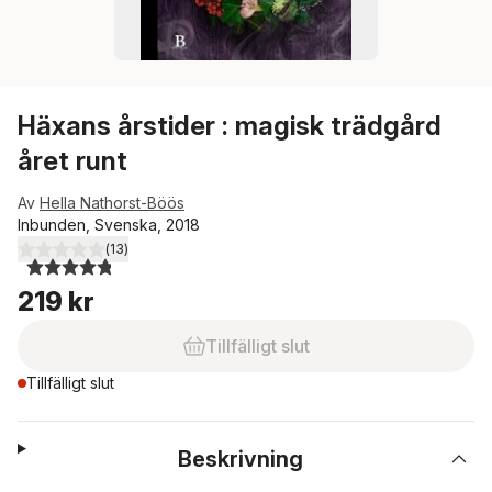
Häxans årstider : magisk trädgård
året runt
Av
Hella Nathorst-Böös
Inbunden, Svenska, 2018
(
13
)
4,8
utav 5 stjärnor. Totalt antal röster:
219 kr
Tillfälligt slut
Tillfälligt slut
Beskrivning