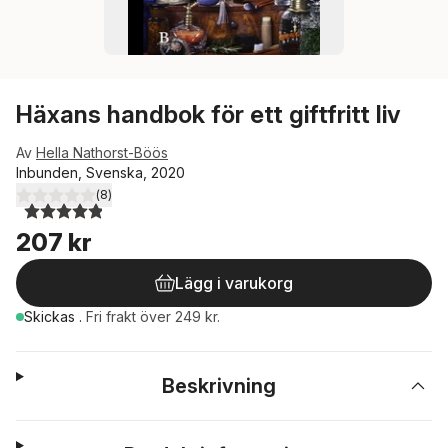
Häxans handbok för ett giftfritt liv
Av
Hella Nathorst-Böös
Inbunden, Svenska, 2020
(
8
)
4,9
utav 5 stjärnor. Totalt antal röster:
207 kr
Lägg i varukorg
Skickas
.
Fri frakt över 249 kr.
Beskrivning