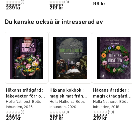
(
1
)
(
3
)
99 kr
5,0
utav 5 stjärnor. Totalt antal röster:
4,7
utav 5 stjärnor. Totalt antal röster:
239 kr
219 kr
Hoppa över listan
Du kanske också är intresserad av
Häxans trädgård :
Häxans kokbok :
Häxans årstider :
läkeväxter förr och
magisk mat från
magisk trädgård
nu
Hella Nathorst-Böös
trädgård och natur
Hella Nathorst-Böös
året runt
Hella Nathorst-Böös
Inbunden
, 2026
Inbunden
, 2020
Inbunden
, 2018
(
1
)
(
3
)
(
13
)
5,0
utav 5 stjärnor. Totalt antal röster:
4,7
utav 5 stjärnor. Totalt antal röster:
4,8
utav 5 stjärnor. Tota
239 kr
219 kr
219 kr