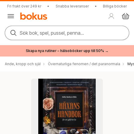
Fri frakt över 249 kr
•
Snabba leveranser
•
Billiga böcker
Sök bok, spel, pussel, penna...
Skapa nya rutiner – hälsoböcker upp till 50% →
Ande, kropp och själ
Övernaturliga fenomen / det paranormala
Mys