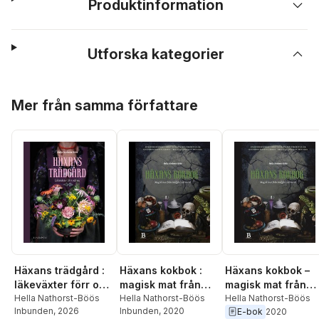
Produktinformation
Utforska kategorier
Hoppa över listan
Mer från samma författare
Häxans trädgård :
Häxans kokbok :
Häxans kokbok –
läkeväxter förr och
magisk mat från
magisk mat från
nu
Hella Nathorst-Böös
trädgård och natur
Hella Nathorst-Böös
trädgård & natur
Hella Nathorst-Böös
Inbunden
, 2026
Inbunden
, 2020
E-bok
2020