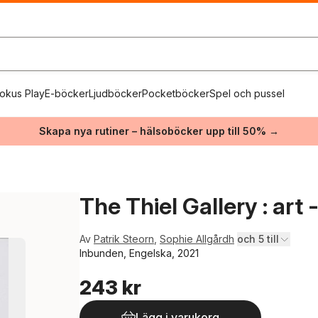
okus Play
E-böcker
Ljudböcker
Pocketböcker
Spel och pussel
Skapa nya rutiner – hälsoböcker upp till 50% →
The Thiel Gallery : art 
Av
Patrik Steorn
,
Sophie Allgårdh
och 5 till
Inbunden, Engelska, 2021
243 kr
Lägg i varukorg