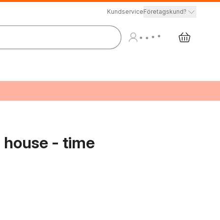
Kundservice
Företagskund?
- house - time