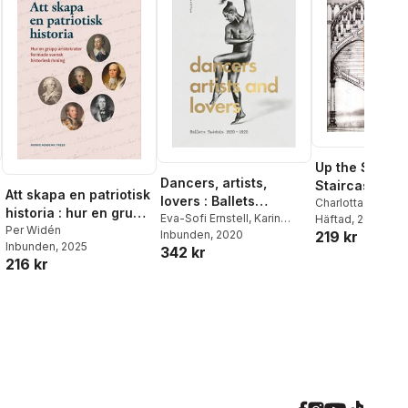
Up the Stylish
Dancers, artists,
Staircase : Si
Att skapa en patriotisk
lovers : Ballets
the Fürstenbe
Charlotta Nordst
historia : hur en grupp
Suédois 1920-1925
Eva-Sofi Ernstell
,
Karin
Häftad
, 2015
Gallery and Ar
aristokrater formade
Per Widén
Helander
Inbunden
,
, 2020
Charlotta
219 kr
Inbunden
, 2025
svensk
342 kr
Nordström
,
Erik Mattsson
,
216 kr
historieskrivning
Karen Vedel
,
John Potvin
,
Petter Jacobsson
,
Thomas
Caley
,
Mathias Auclair
,
Karin Dietrich
,
Sofie Rohde