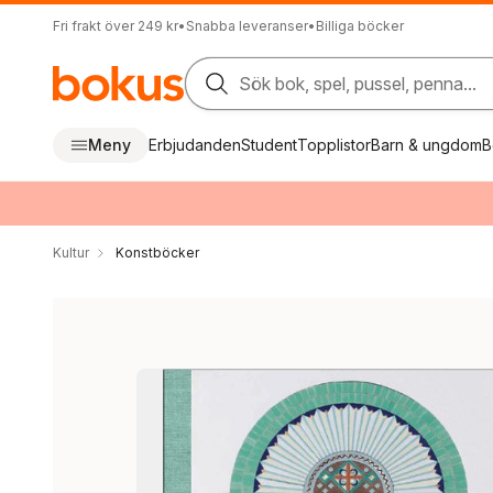
Fri frakt över 249 kr
•
Snabba leveranser
•
Billiga böcker
Sök bok, spel, pussel, penna...
Meny
Erbjudanden
Student
Topplistor
Barn & ungdom
B
Kultur
Konstböcker