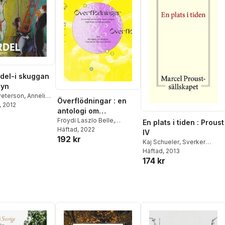
rdel-i skuggan
dyn
Peterson
,
Annelie
Överflödningar : en
Patrik Steorn
, 2012
,
antologi om
erggren
reproduktionsteknolog
Fröydi Laszlo Belle
,
En plats i tiden : Proust
Sebastian Mohr
Häftad
, 2022
,
Katarina
ier, begärslinjer och
IV
192 kr
Bonnevier
,
Sam Hultin
,
kroppsvätskor
Kaj Schueler
,
Sverker
Tomas Hemstad
,
Arne
Sörlin
Häftad
,
Patrik Steorn
, 2013
,
Roland
Nilsson
,
Patrik Steorn
,
Timo
174 kr
Lysell
,
Kaj Falkman
,
Owe
Menke
Wikström
,
Hans-Roland
Johnsson
,
Olle Svenning
,
Stefan Eklund