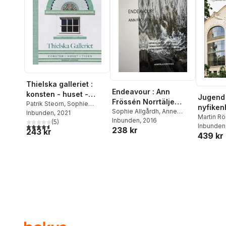
Thielska galleriet :
Endeavour : Ann
konsten - huset -
Jugend 
Frössén Norrtälje
tiden
Patrik Steorn
,
Sophie
nyfiken
konsthall
Sophie Allgårdh
,
Anne
Allgårdh
Inbunden
,
Catharina Nolin
, 2021
,
Martin Rö
Klontz
Inbunden
,
Thomas Nordlöf
, 2016
,
Hans Ruin
(
5
,
)
Martin Rörby
,
4,6
utav 5 stjärnor. Totalt antal röster:
Catharina
Inbunden
238 kr
Paula von Seth
,
Patrik
243 kr
Charlotta Nordström
,
Per
439 kr
Severins
Steorn
,
Michael Winiarski
Widén
Mårtelius
Kerstin B
Wickman
Ola Nyla
Jonson