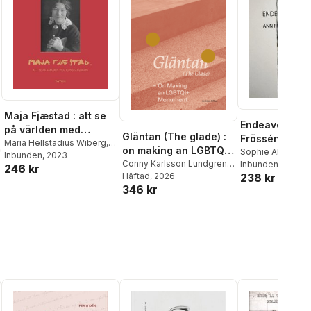
Maja Fjæstad : att se
Endeavour : Ann
på världen med
Gläntan (The glade) :
Frössén Norrt
konstnärsögon
Maria Hellstadius Wiberg
,
on making an LGBTQI+
konsthall
Sophie Allgårdh
,
Kerstin Lind
Inbunden
, 2023
,
Johan
monument
Conny Karlsson Lundgren
,
Klontz
Inbunden
,
Thomas N
, 2016
246 kr
Knutsson
,
Hannes Trygg
,
Joakim Berlin
Häftad
, 2026
,
Ulrika Flink
,
238 kr
Paula von Seth
,
P
Per Faxneld
,
Patrik Steorn
346 kr
Lina Holmberg
,
Sam Hultin
,
Steorn
,
Michael W
Rebecka Katz Thor
,
Anna
Linder
,
Andria Nyberg
Forshage
,
Johan Rehngren
,
Anna Rosengren
,
Clauida
Schaper
,
Patrik Steorn