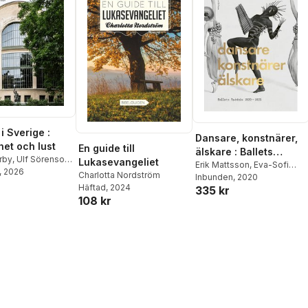
i Sverige :
Dansare, konstnärer,
het och lust
En guide till
älskare : Ballets
rby
,
Ulf Sörenson
,
Lukasevangeliet
Suédois 1920-1925
Erik Mattsson
,
Eva-Sofi
 Nolin
, 2026
,
Emma
Charlotta Nordström
Ernstell
Inbunden
,
Karin Helander
, 2020
,
son
,
Johan
Häftad
, 2024
335 kr
Charlotta Nordström
,
Karen
,
Mats Edström
,
108 kr
Vedel
,
John Potvin
,
Petter
arup
,
Kerstin
Jacobsson
,
Thomas Caley
,
,
Anders Houltz
,
Mathias Auclair
,
Frank
nder
,
Monika
Claustrat
,
Karin Dietrich
,
Sofie Rohde