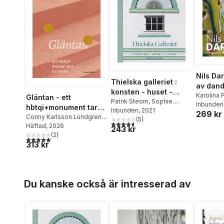
Nils Da
Thielska galleriet :
av dan
konsten - huset -
Karolina 
Gläntan - ett
tiden
Patrik Steorn
,
Sophie
Tuveros
Inbunden
,
hbtqi+monument tar
Allgårdh
Inbunden
,
Catharina Nolin
, 2021
,
269 kr
Cecilia B
form
Conny Karlsson Lundgren
,
Hans Ruin
(
5
,
)
Martin Rörby
,
4,6
utav 5 stjärnor. Totalt antal röster:
Joakim Berlin
Häftad
, 2026
,
Ulrika Flink
,
243 kr
Charlotta Nordström
,
Per
Lina Holmberg
(
2
)
,
Sam Hultin
,
Widén
5,0
utav 5 stjärnor. Totalt antal röster:
313 kr
Rebecka Katz Thor
,
Anna
Linder
,
Andria Nyberg
Forshage
,
Johan Rehngren
,
Anna Rosengren
,
Claudia
Hoppa över listan
Schaper
,
Patrik Steorn
Du kanske också är intresserad av