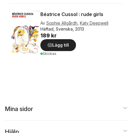
Béatrice Cussol : rude girls
Av
Sophie Allgårdh
,
Katy Deepwell
Häftad, Svenska, 2013
189 kr
Lägg till
Skickas
Mina sidor
Hjälp