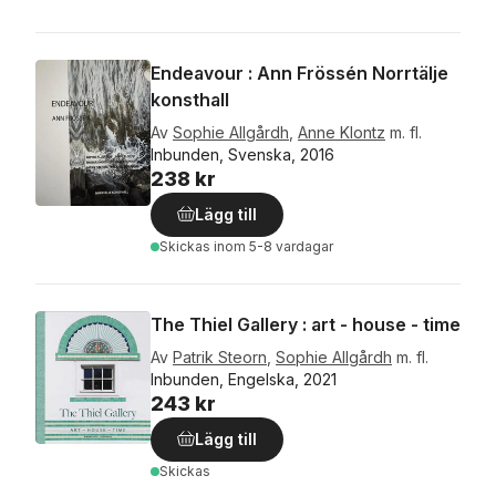
Endeavour : Ann Frössén Norrtälje
konsthall
Av
Sophie Allgårdh
,
Anne Klontz
m. fl.
Inbunden, Svenska, 2016
238 kr
Lägg till
Skickas
inom 5-8 vardagar
The Thiel Gallery : art - house - time
Av
Patrik Steorn
,
Sophie Allgårdh
m. fl.
Inbunden, Engelska, 2021
243 kr
Lägg till
Skickas