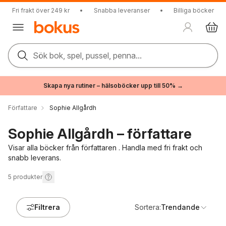
Fri frakt över 249 kr
•
Snabba leveranser
•
Billiga böcker
Sök bok, spel, pussel, penna...
Skapa nya rutiner – hälsoböcker upp till 50% →
Författare
Sophie Allgårdh
Sophie Allgårdh – författare
Visar alla böcker från författaren . Handla med fri frakt och
snabb leverans.
5
produkter
Filtrera
Sortera:
Trendande