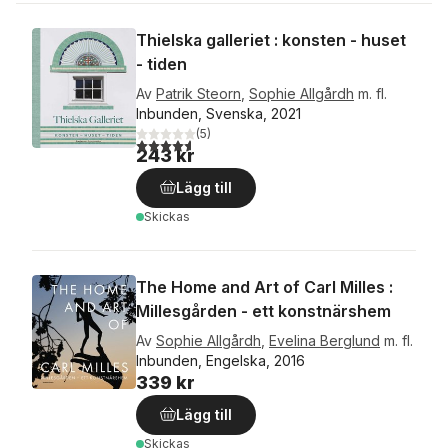
Thielska galleriet : konsten - huset
- tiden
Av
Patrik Steorn
,
Sophie Allgårdh
m. fl.
Inbunden, Svenska, 2021
(
5
)
4,6
utav 5 stjärnor. Totalt antal röster:
243 kr
Lägg till
Skickas
The Home and Art of Carl Milles :
Millesgården - ett konstnärshem
Av
Sophie Allgårdh
,
Evelina Berglund
m. fl.
Inbunden, Engelska, 2016
339 kr
Lägg till
Skickas