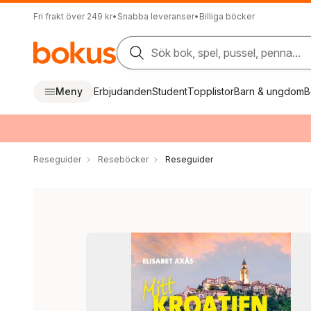
Fri frakt över 249 kr
•
Snabba leveranser
•
Billiga böcker
Sök bok, spel, pussel, penna...
Meny
Erbjudanden
Student
Topplistor
Barn & ungdom
B
Reseguider
Reseböcker
Reseguider