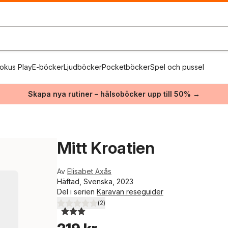
okus Play
E-böcker
Ljudböcker
Pocketböcker
Spel och pussel
Skapa nya rutiner – hälsoböcker upp till 50% →
Mitt Kroatien
Av
Elisabet Axås
Häftad, Svenska, 2023
Del i serien
Karavan reseguider
(
2
)
3,0
utav 5 stjärnor. Totalt antal röster: