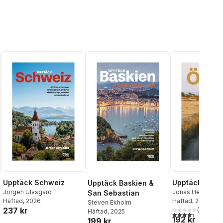
Upptäck Schweiz
Upptäck Ölan
Upptäck Baskien &
Jörgen Ulvsgärd
Jonas Hennings
San Sebastian
Häftad
, 2026
Häftad
, 2024
Steven Ekholm
237 kr
(
3
)
Häftad
, 2025
4,3
utav 5 stjärnor
192 kr
199 kr