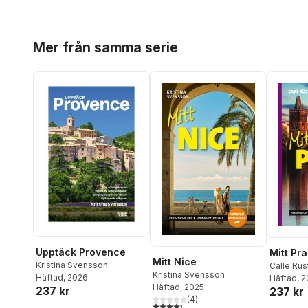
Hoppa över listan
Mer från samma serie
Upptäck Provence
Mitt Pr
Mitt Nice
Kristina Svensson
Calle Rüs
Kristina Svensson
Häftad
, 2026
Häftad
, 
Häftad
, 2025
237 kr
237 kr
(
4
)
4,3
utav 5 stjärnor. Totalt antal röster: