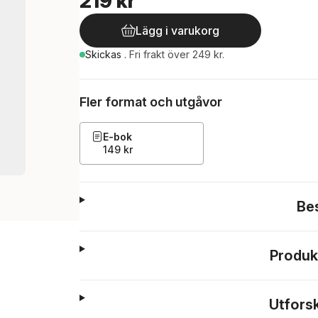
219 kr
Lägg i varukorg
Skickas
.
Fri frakt över 249 kr.
Fler format och utgåvor
E-bok
149 kr
Be
Produk
Utfors