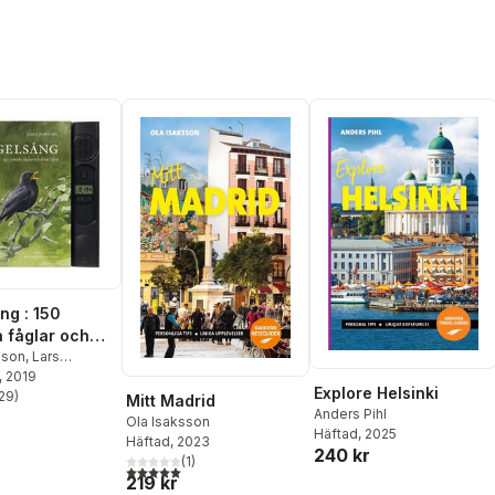
ng : 150
 fåglar och
äten
sson
,
Lars
n
, 2019
Explore Helsinki
29
)
Mitt Madrid
stjärnor. Totalt antal röster:
Anders Pihl
Ola Isaksson
Häftad
, 2025
Häftad
, 2023
240 kr
(
1
)
5,0
utav 5 stjärnor. Totalt antal röster:
219 kr