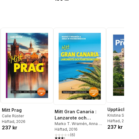
Upptäck Prov
Mitt Prag
Mitt Gran Canaria :
Kristina Svensso
Calle Rüster
Lanzarote och
Häftad
, 2026
Häftad
, 2026
Fuerteventura
Marko T. Wramén
,
Anna W.
237 kr
237 kr
Thorbjörnsson
Häftad
, 2016
(
6
)
3,3
utav 5 stjärnor. Totalt antal röster: