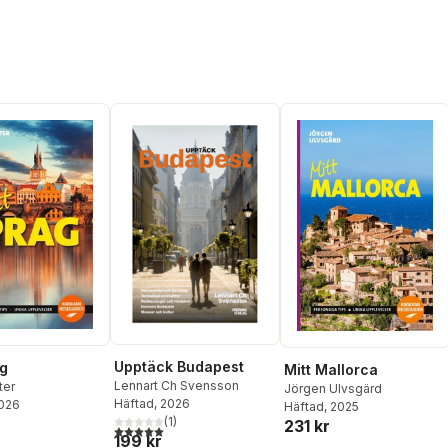
Upptäck Budapest
ag
Mitt Mallorca
Lennart Ch Svensson
ter
Jörgen Ulvsgärd
Häftad
, 2026
2026
Häftad
, 2025
(
1
)
231 kr
5,0
utav 5 stjärnor. Totalt antal röster:
199 kr