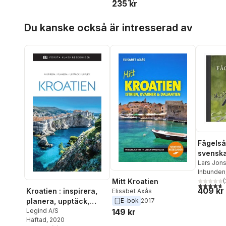
235 kr
Hoppa över listan
Du kanske också är intresserad av
Fågelså
svenska
deras l
Lars Jon
Svensso
Inbunden
(
Mitt Kroatien
4,7
utav 5 
409 kr
Kroatien : inspirera,
Elisabet Axås
E-bok
2017
planera, upptäck,
149 kr
upplev
Legind A/S
Häftad
, 2020