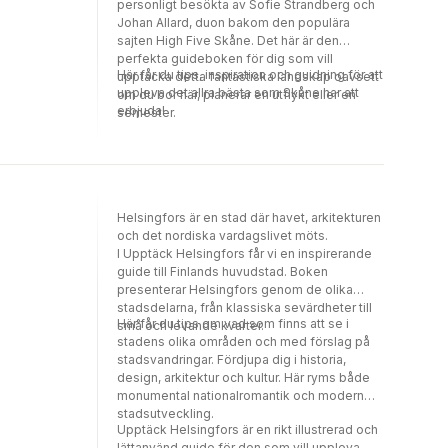
personligt besökta av Sofie Strandberg och
Johan Allard, duon bakom den populära
sajten High Five Skåne. Det här är den
perfekta guideboken för dig som vill
Här får du tips, inspiration och guidning för att
upptäcka detta fantastiska landskap oavsett
uppleva det allra bästa som Skåne har att
om du bor här, planerar en utflykt eller en
erbjuda!
semester.
Helsingfors är en stad där havet, arkitekturen
och det nordiska vardagslivet möts.
I Upptäck Helsingfors får vi en inspirerande
guide till Finlands huvudstad. Boken
presenterar Helsingfors genom de olika
stadsdelarna, från klassiska sevärdheter till
Här får du tips om vad som finns att se i
små och levande kvarter.
stadens olika områden och med förslag på
stadsvandringar. Fördjupa dig i historia,
design, arkitektur och kultur. Här ryms både
monumental nationalromantik och modern
stadsutveckling.
Upptäck Helsingfors är en rikt illustrerad och
lättanvänd guide för den som vill uppleva