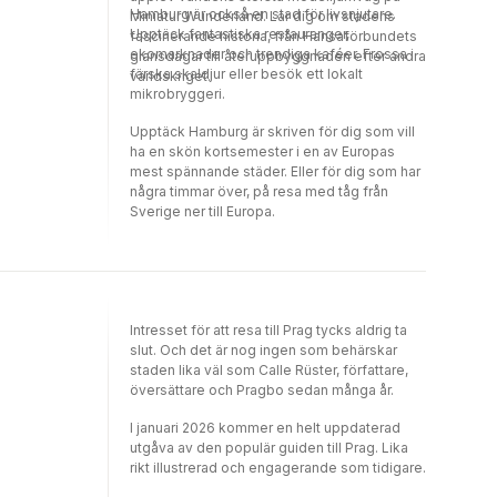
Hamburg är också en stad för livsnjutare.
Miniatur Wunderland. Lär dig om stadens
Upptäck fantastiska restauranger,
fascinerande historia, från Hansaförbundets
ekomarknader och trendiga kaféer. Frossa i
glansdagar till återuppbyggnaden efter andra
färska skaldjur eller besök ett lokalt
världskriget.
mikrobryggeri.
Upptäck Hamburg är skriven för dig som vill
ha en skön kortsemester i en av Europas
mest spännande städer. Eller för dig som har
några timmar över, på resa med tåg från
Sverige ner till Europa.
Intresset för att resa till Prag tycks aldrig ta
slut. Och det är nog ingen som behärskar
staden lika väl som Calle Rüster, författare,
översättare och Pragbo sedan många år.
I januari 2026 kommer en helt uppdaterad
utgåva av den populär guiden till Prag. Lika
rikt illustrerad och engagerande som tidigare.