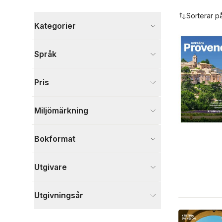
Hoppa över filtreringsmeny
Sorterar p
Kategorier
Böcker
Språk
Reseguider
31
Visa fler
Pris
Visa fler
Miljömärkning
Bokformat
Utgivare
Utgivningsår