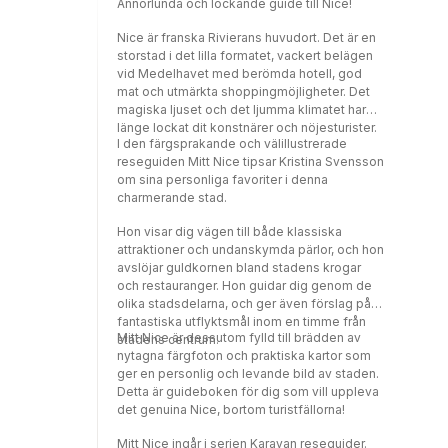
Annorlunda och lockande guide till Nice!
Nice är franska Rivierans huvudort. Det är en
storstad i det lilla formatet, vackert belägen
vid Medelhavet med berömda hotell, god
mat och utmärkta shoppingmöjligheter. Det
magiska ljuset och det ljumma klimatet har
länge lockat dit konstnärer och nöjesturister.
I den färgsprakande och välillustrerade
reseguiden Mitt Nice tipsar Kristina Svensson
om sina personliga favoriter i denna
charmerande stad.
Hon visar dig vägen till både klassiska
attraktioner och undanskymda pärlor, och hon
avslöjar guldkornen bland stadens krogar
och restauranger. Hon guidar dig genom de
olika stadsdelarna, och ger även förslag på
fantastiska utflyktsmål inom en timme från
Mitt Nice är dessutom fylld till brädden av
stadens centrum.
nytagna färgfoton och praktiska kartor som
ger en personlig och levande bild av staden.
Detta är guideboken för dig som vill uppleva
det genuina Nice, bortom turistfällorna!
Mitt Nice ingår i serien Karavan reseguider.