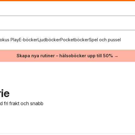
okus Play
E-böcker
Ljudböcker
Pocketböcker
Spel och pussel
Skapa nya rutiner – hälsoböcker upp till 50% →
ie
d fri frakt och snabb