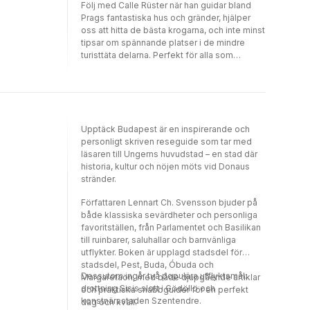
Följ med Calle Rüster när han guidar bland
Prags fantastiska hus och gränder, hjälper
oss att hitta de bästa krogarna, och inte minst
tipsar om spännande platser i de mindre
turisttäta delarna. Perfekt för alla som
fascineras av denna magiska stad.
Upptäck Budapest är en inspirerande och
personligt skriven reseguide som tar med
läsaren till Ungerns huvudstad – en stad där
historia, kultur och nöjen möts vid Donaus
stränder.
Författaren Lennart Ch. Svensson bjuder på
både klassiska sevärdheter och personliga
favoritställen, från Parlamentet och Basilikan
till ruinbarer, saluhallar och barnvänliga
utflykter. Boken är upplagd stadsdel för
stadsdel, Pest, Buda, Óbuda och
Dessutom ingår två populära utflyktsmål:
Margaretaön, med både djupgående artiklar
drottning Sisis slott i Gödöllö och
och praktiska snabbguider för en perfekt
konstnärsstaden Szentendre.
dag och kväll.