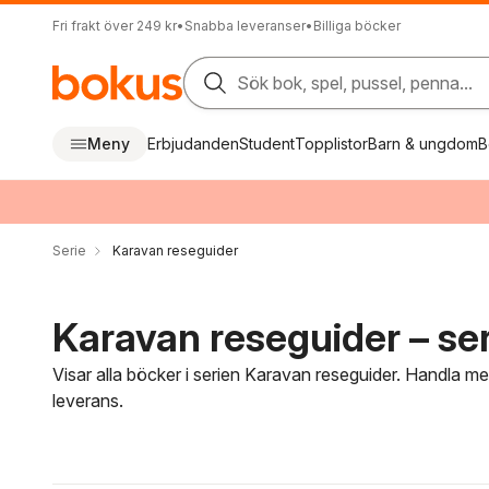
Fri frakt över 249 kr
•
Snabba leveranser
•
Billiga böcker
Sök bok, spel, pussel, penna...
Meny
Erbjudanden
Student
Topplistor
Barn & ungdom
B
Serie
Karavan reseguider
Karavan reseguider – ser
Visar alla böcker i serien Karavan reseguider. Handla me
leverans.