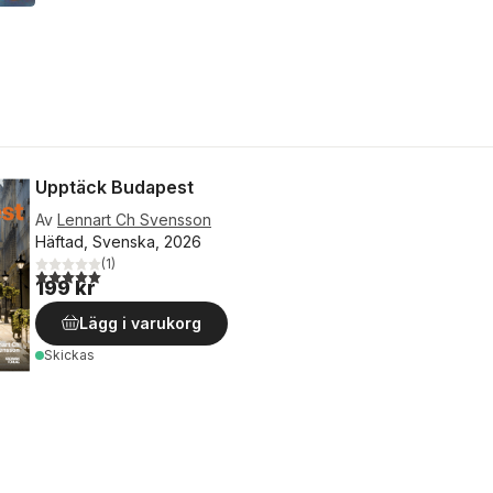
Upptäck Budapest
Av
Lennart Ch Svensson
Häftad, Svenska, 2026
(
1
)
5,0
utav 5 stjärnor. Totalt antal röster:
199 kr
Lägg i varukorg
Skickas