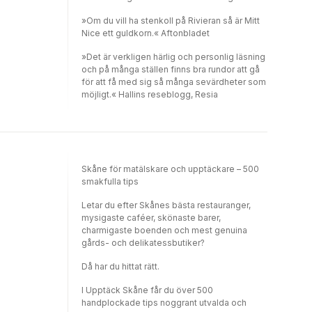
»Om du vill ha stenkoll på Rivieran så är Mitt
Nice ett guldkorn.« Aftonbladet
»Det är verkligen härlig och personlig läsning
och på många ställen finns bra rundor att gå
för att få med sig så många sevärdheter som
möjligt.« Hallins reseblogg, Resia
Skåne för matälskare och upptäckare – 500
smakfulla tips
Letar du efter Skånes bästa restauranger,
mysigaste caféer, skönaste barer,
charmigaste boenden och mest genuina
gårds- och delikatessbutiker?
Då har du hittat rätt.
I Upptäck Skåne får du över 500
handplockade tips noggrant utvalda och