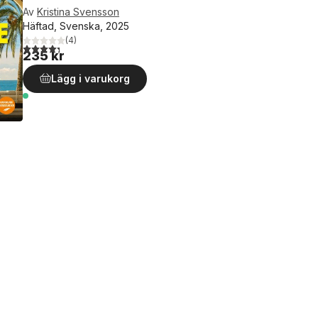
Av
Kristina Svensson
Häftad, Svenska, 2025
(
4
)
4,3
utav 5 stjärnor. Totalt antal röster:
235 kr
Lägg i varukorg