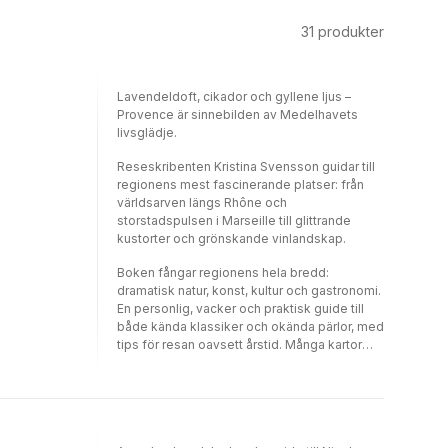
31
produkter
Lavendeldoft, cikador och gyllene ljus –
Provence är sinnebilden av Medelhavets
livsglädje.
Reseskribenten Kristina Svensson guidar till
regionens mest fascinerande platser: från
världsarven längs Rhône och
storstadspulsen i Marseille till glittrande
kustorter och grönskande vinlandskap.
Boken fångar regionens hela bredd:
dramatisk natur, konst, kultur och gastronomi.
En personlig, vacker och praktisk guide till
både kända klassiker och okända pärlor, med
tips för resan oavsett årstid. Många kartor
gör det lätt att följa författarens förslag på
härliga utflykter.