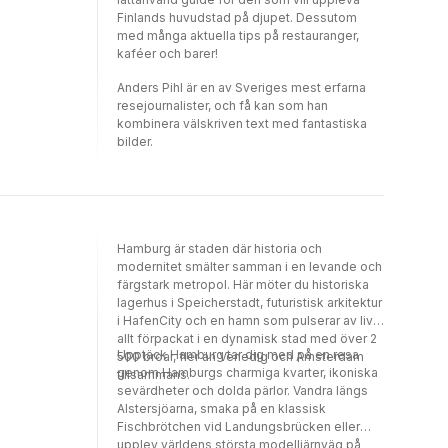
Finlands huvudstad på djupet. Dessutom
med många aktuella tips på restauranger,
kaféer och barer!
Anders Pihl är en av Sveriges mest erfarna
resejournalister, och få kan som han
kombinera välskriven text med fantastiska
bilder.
Hamburg är staden där historia och
modernitet smälter samman i en levande och
färgstark metropol. Här möter du historiska
lagerhus i Speicherstadt, futuristisk arkitektur
i HafenCity och en hamn som pulserar av liv
allt förpackat i en dynamisk stad med över 2
Upptäck Hamburg tar dig med på en resa
500 broar, fler än Venedig och Amsterdam
genom Hamburgs charmiga kvarter, ikoniska
tillsammans.
sevärdheter och dolda pärlor. Vandra längs
Alstersjöarna, smaka på en klassisk
Fischbrötchen vid Landungsbrücken eller
upplev världens största modelljärnväg på