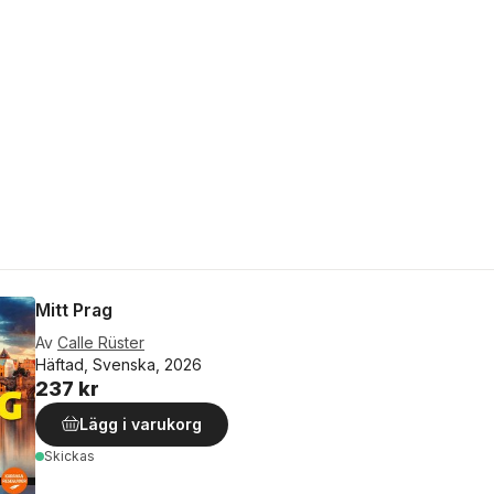
Mitt Prag
Av
Calle Rüster
Häftad, Svenska, 2026
237 kr
Lägg i varukorg
Skickas