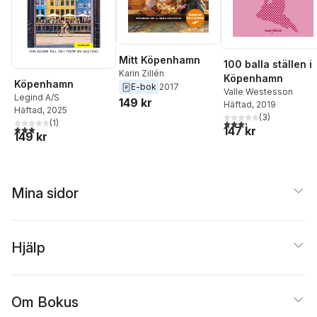
Mitt Köpenhamn
100 balla ställen i
Karin Zillén
Köpenhamn
Köpenhamn
E-bok
2017
Valle Westesson
Legind A/S
149 kr
Häftad
, 2019
Häftad
, 2025
(
3
)
3,3
utav 5 stjärnor. Tota
(
1
)
3,0
utav 5 stjärnor. Totalt antal röster:
147 kr
149 kr
Mina sidor
Hjälp
Om Bokus