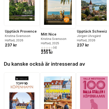
Upptäck Provence
Upptäck Schweiz
Mitt Nice
Kristina Svensson
Jörgen Ulvsgärd
Kristina Svensson
Häftad
, 2026
Häftad
, 2026
Häftad
, 2025
237 kr
237 kr
(
4
)
4,3
utav 5 stjärnor. Totalt antal röster:
235 kr
Hoppa över listan
Du kanske också är intresserad av