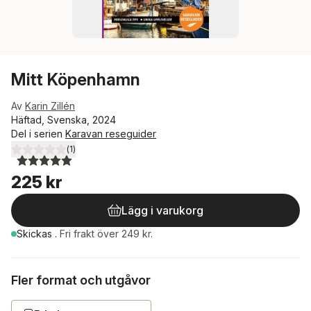
Mitt Köpenhamn
Av
Karin Zillén
Häftad, Svenska, 2024
Del i serien
Karavan reseguider
(
1
)
5,0
utav 5 stjärnor. Totalt antal röster:
225 kr
Lägg i varukorg
Skickas
.
Fri frakt över 249 kr.
Fler format och utgåvor