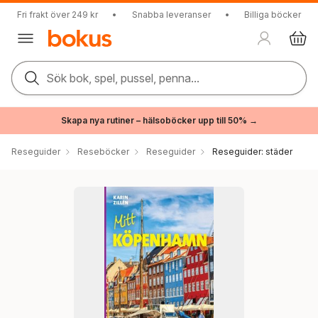
Fri frakt över 249 kr
•
Snabba leveranser
•
Billiga böcker
Sök bok, spel, pussel, penna...
Skapa nya rutiner – hälsoböcker upp till 50% →
Reseguider
Reseböcker
Reseguider
Reseguider: städer