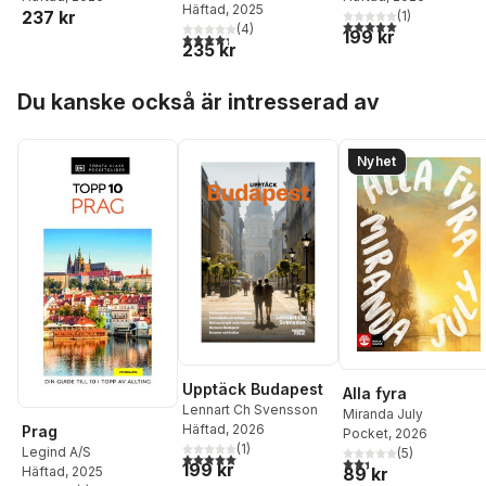
Häftad
, 2025
237 kr
(
1
)
5,0
utav 5 stjärnor. Tota
(
4
)
199 kr
4,3
utav 5 stjärnor. Totalt antal röster:
235 kr
Hoppa över listan
Du kanske också är intresserad av
Nyhet
Upptäck Budapest
Alla fyra
Lennart Ch Svensson
Miranda July
Häftad
, 2026
Prag
Pocket
, 2026
(
1
)
Legind A/S
(
5
)
5,0
utav 5 stjärnor. Totalt antal röster:
2,4
utav 5 stjärnor. Tota
199 kr
Häftad
, 2025
89 kr