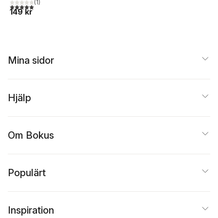
(
1
)
5,0
utav 5 stjärnor. Totalt antal röster:
149 kr
Mina sidor
Hjälp
Om Bokus
Populärt
Inspiration