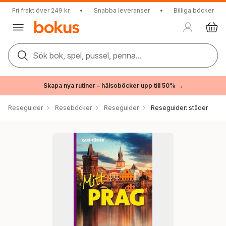
Fri frakt över 249 kr
•
Snabba leveranser
•
Billiga böcker
Sök bok, spel, pussel, penna...
Skapa nya rutiner – hälsoböcker upp till 50% →
Reseguider
Reseböcker
Reseguider
Reseguider: städer