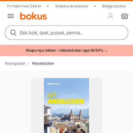
Fri frakt över 249 kr
•
Snabba leveranser
•
Billiga böcker
Sök bok, spel, pussel, penna...
Skapa nya rutiner – hälsoböcker upp till 50% →
Reseguider
Reseböcker