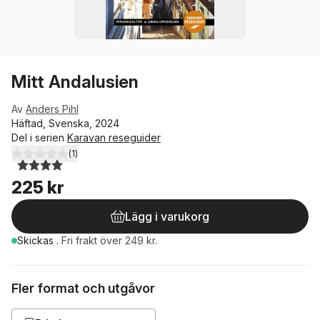
Mitt Andalusien
Av
Anders Pihl
Häftad, Svenska, 2024
Del i serien
Karavan reseguider
(
1
)
4,0
utav 5 stjärnor. Totalt antal röster:
225 kr
Lägg i varukorg
Skickas
.
Fri frakt över 249 kr.
Fler format och utgåvor