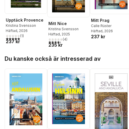
Upptäck Provence
Mitt Prag
Mitt Nice
Kristina Svensson
Calle Rüster
Kristina Svensson
Häftad
, 2026
Häftad
, 2026
Häftad
, 2025
(
1
)
237 kr
5,0
utav 5 stjärnor. Totalt antal röster:
(
4
)
237 kr
4,3
utav 5 stjärnor. Totalt antal röster:
235 kr
Hoppa över listan
Du kanske också är intresserad av