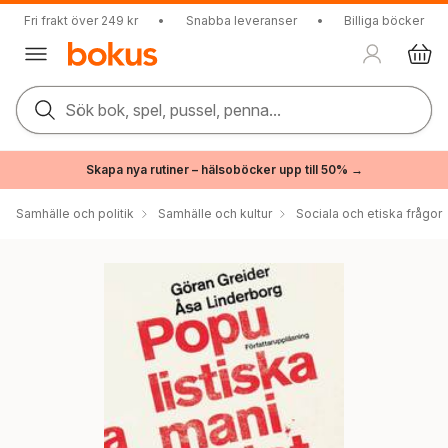
Fri frakt över 249 kr
•
Snabba leveranser
•
Billiga böcker
Sök bok, spel, pussel, penna...
Skapa nya rutiner – hälsoböcker upp till 50% →
Samhälle och politik
Samhälle och kultur
Sociala och etiska frågor