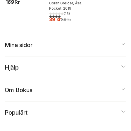
169 kr
procent av alla
bok om populism
Göran Greider
,
Åsa
andra
Linderborg
Pocket
, 2019
(
13
)
4,0
utav 5 stjärnor. Totalt antal röster:
39 kr
89 kr
Mina sidor
Hjälp
Om Bokus
Populärt