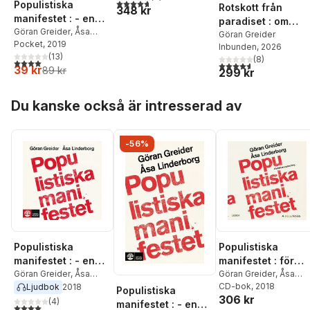
4,7
utav 5 stjärnor. Totalt antal röster:
Populistiska
Rotskott från
348 kr
manifestet : - en
paradiset : om
bok om populism
Göran Greider
,
Åsa
undran inför
Göran Greider
Linderborg
Pocket
, 2019
Inbunden
, 2026
lupiner, syrener
(
13
)
(
8
)
4,0
utav 5 stjärnor. Totalt antal röster:
och andra invasiv
4,6
utav 5 stjärnor. Tota
39 kr
89 kr
299 kr
arter, såsom
människan själv
Hoppa över listan
Du kanske också är intresserad av
-56%
Populistiska
Populistiska
manifestet : - en
manifestet : för
bok om populism
Göran Greider
,
Åsa
knegare,
Göran Greider
,
Åsa
Linderborg
Linderborg
CD-bok
, 2018
Ljudbok
2018
arbetslösa,
Populistiska
306 kr
(
4
)
tandlösa och 90
manifestet : - en
4,0
utav 5 stjärnor. Totalt antal röster: