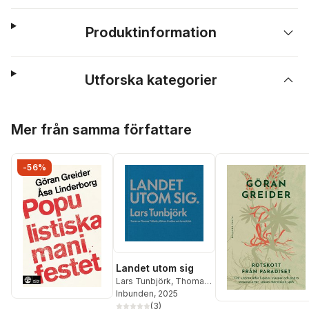
Produktinformation
Utforska kategorier
Hoppa över listan
Mer från samma författare
-56%
Landet utom sig
Lars Tunbjörk
,
Thomas
Tidholm
Inbunden
,
Göran Greider
, 2025
,
Lena Kvist
(
3
)