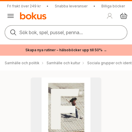
Fri frakt över 249 kr
•
Snabba leveranser
•
Billiga böcker
Sök bok, spel, pussel, penna...
Skapa nya rutiner – hälsoböcker upp till 50% →
Samhälle och politik
Samhälle och kultur
Sociala grupper och ident