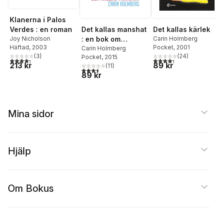
Klanerna i Palos
Det kallas manshat
Det kallas kärlek
Verdes : en roman
: en bok om
Carin Holmberg
Joy Nicholson
Pocket
, 2001
Häftad
, 2003
feminism
Carin Holmberg
(
24
)
(
3
)
Pocket
, 2015
4,3
utav 5 stjärnor. Tota
4,3
utav 5 stjärnor. Totalt antal röster:
89 kr
213 kr
(
11
)
3,5
utav 5 stjärnor. Totalt antal röster:
89 kr
Mina sidor
Hjälp
Om Bokus