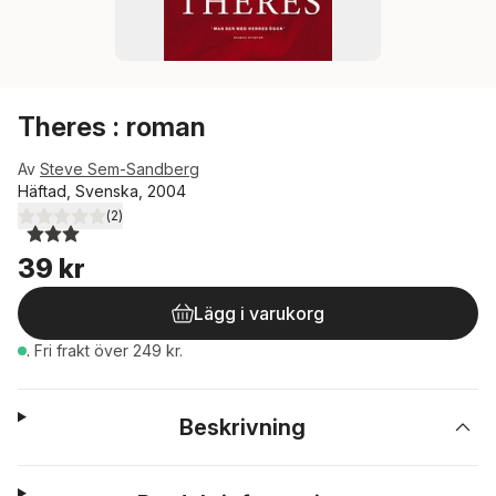
Theres : roman
Av
Steve Sem-Sandberg
Häftad, Svenska, 2004
(
2
)
3,0
utav 5 stjärnor. Totalt antal röster:
39 kr
Lägg i varukorg
.
Fri frakt över 249 kr.
Beskrivning