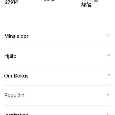
(
6
)
279 kr
4,2
utav 5 stjärnor. Tota
99 kr
Mina sidor
Hjälp
Om Bokus
Populärt