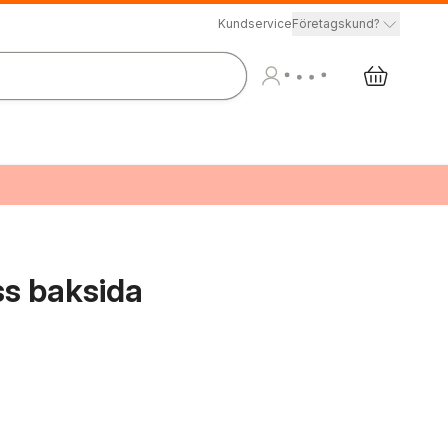
Kundservice
Företagskund?
ss baksida