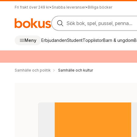
Fri frakt över 249 kr
•
Snabba leveranser
•
Billiga böcker
Sök bok, spel, pussel, penna...
Meny
Erbjudanden
Student
Topplistor
Barn & ungdom
B
Samhälle och politik
Samhälle och kultur