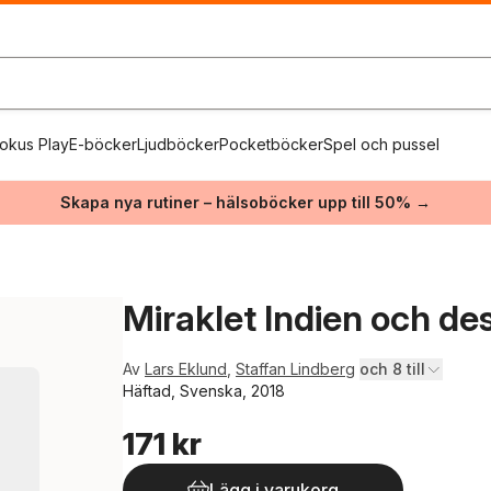
okus Play
E-böcker
Ljudböcker
Pocketböcker
Spel och pussel
Skapa nya rutiner – hälsoböcker upp till 50% →
Miraklet Indien och de
Av
Lars Eklund
,
Staffan Lindberg
och 8 till
Häftad, Svenska, 2018
171 kr
Lägg i varukorg