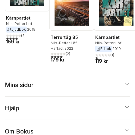
Kärnpartiet
Nils-Petter Löf
Ljudbok
2019
(
2
)
Terrortåg 85
Kärnpartiet
4,0
utav 5 stjärnor. Totalt antal röster:
159 kr
Nils-Petter Löf
Nils-Petter Löf
Häftad
, 2022
E-bok
2019
(
2
)
(
1
)
4,0
utav 5 stjärnor. Totalt antal röster:
1,0
utav 5 stjärnor. Total
179 kr
119 kr
Mina sidor
Hjälp
Om Bokus