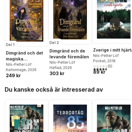
Del 2
Del 1
Zverige i mitt hjärt
Dimgränd och de
Dimgränd och det
Nils-Petter Löf
levande föremålen
magiska
Pocket
, 2018
Nils-Petter Löf
värdshuset
Nils-Petter Löf
(
5
)
Häftad
, 2026
4,6
utav 5 stjärnor. Tota
Kartonnage
, 2026
89 kr
303 kr
249 kr
Hoppa över listan
Du kanske också är intresserad av