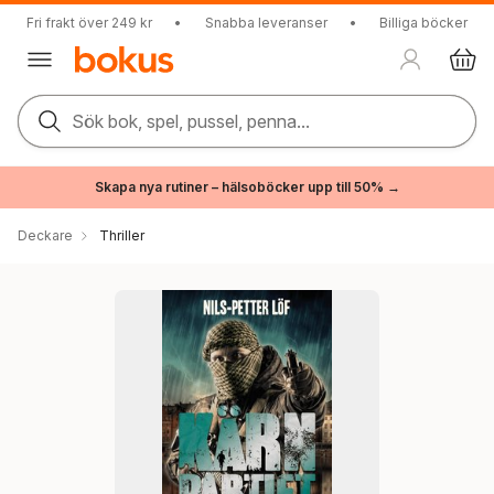
Fri frakt över 249 kr
•
Snabba leveranser
•
Billiga böcker
Sök bok, spel, pussel, penna...
Skapa nya rutiner – hälsoböcker upp till 50% →
Deckare
Thriller