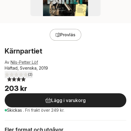
Provläs
Kärnpartiet
Av
Nils-Petter Löf
Häftad, Svenska, 2019
(
2
)
4,0
utav 5 stjärnor. Totalt antal röster:
203 kr
Lägg i varukorg
Skickas
.
Fri frakt över 249 kr.
Fler format och utgåvor