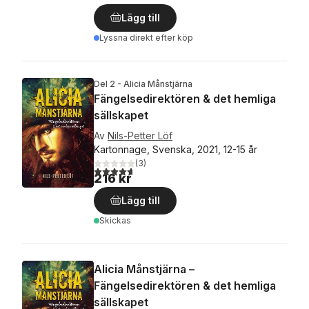
Lägg till
Lyssna direkt efter köp
Del 2 - Alicia Månstjärna
Fängelsedirektören & det hemliga
sällskapet
Av
Nils-Petter Löf
Kartonnage, Svenska, 2021, 12-15 år
(
3
)
4,7
utav 5 stjärnor. Totalt antal röster:
216 kr
Lägg till
Skickas
Alicia Månstjärna –
Fängelsedirektören & det hemliga
sällskapet