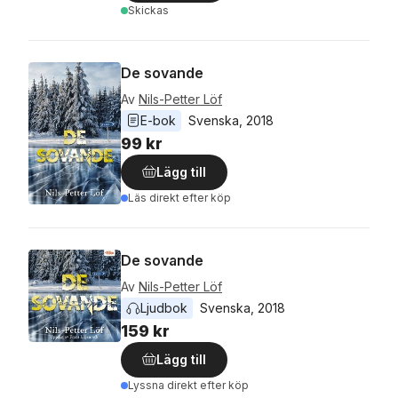
Skickas
De sovande
Av
Nils-Petter Löf
E-bok
Svenska
, 
2018
99 kr
Lägg till
Läs direkt efter köp
De sovande
Av
Nils-Petter Löf
Ljudbok
Svenska
, 
2018
159 kr
Lägg till
Lyssna direkt efter köp