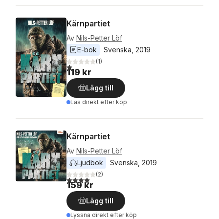
Kärnpartiet
Av
Nils-Petter Löf
E-bok
Svenska
, 
2019
(
1
)
1,0
utav 5 stjärnor. Totalt antal röster:
119 kr
Lägg till
Läs direkt efter köp
Kärnpartiet
Av
Nils-Petter Löf
Ljudbok
Svenska
, 
2019
(
2
)
4,0
utav 5 stjärnor. Totalt antal röster:
159 kr
Lägg till
Lyssna direkt efter köp