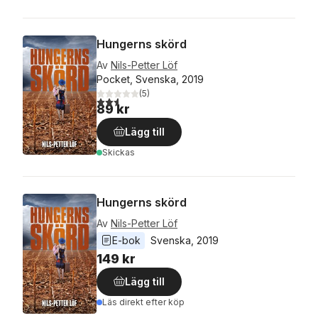
Hungerns skörd
Av
Nils-Petter Löf
Pocket, Svenska, 2019
(
5
)
2,6
utav 5 stjärnor. Totalt antal röster:
89 kr
Lägg till
Skickas
Hungerns skörd
Av
Nils-Petter Löf
E-bok
Svenska
, 
2019
149 kr
Lägg till
Läs direkt efter köp