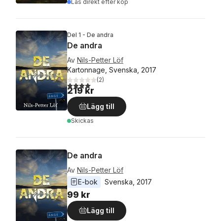
Läs direkt efter köp
Del 1 - De andra
De andra
Av
Nils-Petter Löf
Kartonnage, Svenska, 2017
(
2
)
4,0
utav 5 stjärnor. Totalt antal röster:
219 kr
Lägg till
Skickas
De andra
Av
Nils-Petter Löf
E-bok
Svenska
, 
2017
99 kr
Lägg till