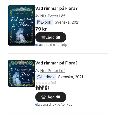
Vad rimmar på Flora?
Av
Nils-Petter Löf
E-bok
Svenska
, 
2021
79 kr
Lägg till
Läs direkt efter köp
Vad rimmar på Flora?
Av
Nils-Petter Löf
Ljudbok
Svenska
, 
2021
(
13
)
4,5
utav 5 stjärnor. Totalt antal röster:
169 kr
Lägg till
Lyssna direkt efter köp