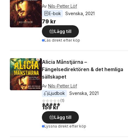
Av
Nils-Petter Löf
E-bok
Svenska
, 
2021
79 kr
Lägg till
Läs direkt efter köp
Alicia Månstjärna –
Fängelsedirektören & det hemliga
sällskapet
Av
Nils-Petter Löf
Ljudbok
Svenska
, 
2021
(
1
)
5,0
utav 5 stjärnor. Totalt antal röster:
159 kr
Lägg till
Lyssna direkt efter köp