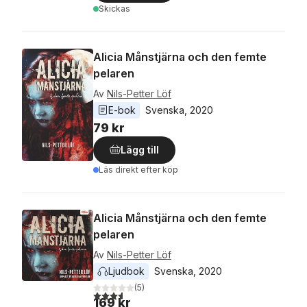
Skickas
Alicia Månstjärna och den femte
pelaren
Av
Nils-Petter Löf
E-bok
Svenska
, 
2020
79 kr
Lägg till
Läs direkt efter köp
Alicia Månstjärna och den femte
pelaren
Av
Nils-Petter Löf
Ljudbok
Svenska
, 
2020
(
5
)
3,6
utav 5 stjärnor. Totalt antal röster:
169 kr