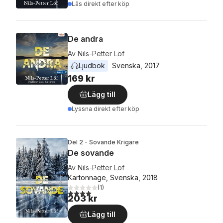
Läs direkt efter köp
De andra
Av
Nils-Petter Löf
Ljudbok
Svenska
, 
2017
169 kr
Lägg till
Lyssna direkt efter köp
Del 2 - Sovande Krigare
De sovande
Av
Nils-Petter Löf
Kartonnage, Svenska, 2018
(
1
)
4,0
utav 5 stjärnor. Totalt antal röster:
203 kr
Lägg till