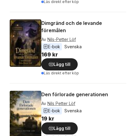
Läs direkt efter köp
Dimgränd och de levande
föremålen
Av
Nils-Petter Löf
E-bok
Svenska
169 kr
Lägg till
Läs direkt efter köp
Den förlorade generationen
Av
Nils Petter Löf
E-bok
Svenska
19 kr
Lägg till