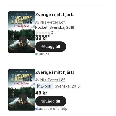
Zverige i mitt hjärta
Av
Nils-Petter Löf
Pocket, Svenska, 2018
(
5
)
4,6
utav 5 stjärnor. Totalt antal röster:
89 kr
Lägg till
Skickas
Zverige i mitt hjärta
Av
Nils-Petter Löf
E-bok
Svenska
, 
2018
49 kr
Lägg till
Läs direkt efter köp