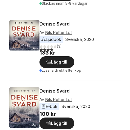
Skickas
inom 5-8 vardagar
Denise Svärd
Av
Nils Petter Löf
Ljudbok
Svenska
, 
2020
(
3
)
4,0
utav 5 stjärnor. Totalt antal röster:
133 kr
Lägg till
Lyssna direkt efter köp
Denise Svärd
Av
Nils Petter Löf
E-bok
Svenska
, 
2020
100 kr
Lägg till