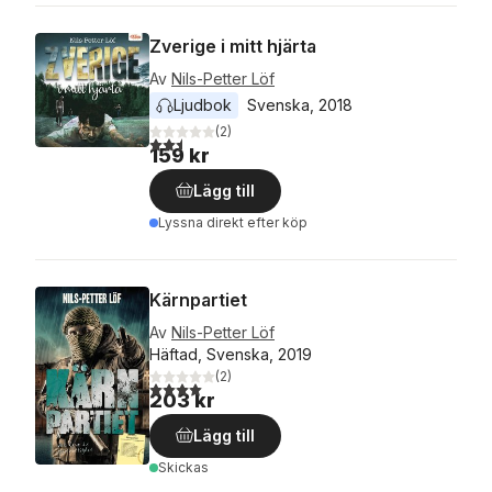
Zverige i mitt hjärta
Av
Nils-Petter Löf
Ljudbok
Svenska
, 
2018
(
2
)
2,5
utav 5 stjärnor. Totalt antal röster:
159 kr
Lägg till
Lyssna direkt efter köp
Kärnpartiet
Av
Nils-Petter Löf
Häftad, Svenska, 2019
(
2
)
4,0
utav 5 stjärnor. Totalt antal röster:
203 kr
Lägg till
Skickas