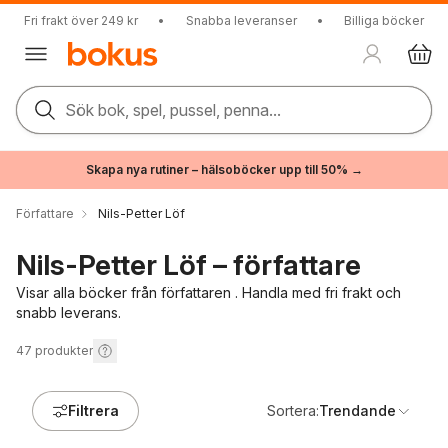
Fri frakt över 249 kr
•
Snabba leveranser
•
Billiga böcker
Sök bok, spel, pussel, penna...
Skapa nya rutiner – hälsoböcker upp till 50% →
Författare
Nils-Petter Löf
Nils-Petter Löf – författare
Visar alla böcker från författaren . Handla med fri frakt och
snabb leverans.
47
produkter
Filtrera
Sortera:
Trendande