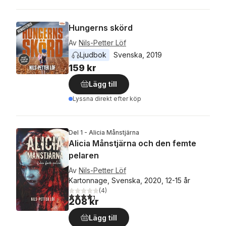
Hungerns skörd
Av
Nils-Petter Löf
Ljudbok
Svenska
, 
2019
159 kr
Lägg till
Lyssna direkt efter köp
Del 1 - Alicia Månstjärna
Alicia Månstjärna och den femte
pelaren
Av
Nils-Petter Löf
Kartonnage, Svenska, 2020, 12-15 år
(
4
)
4,3
utav 5 stjärnor. Totalt antal röster:
208 kr
Lägg till