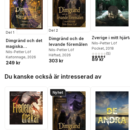
Del 2
Del 1
Zverige i mitt hjärt
Dimgränd och de
Dimgränd och det
Nils-Petter Löf
levande föremålen
magiska
Pocket
, 2018
Nils-Petter Löf
värdshuset
Nils-Petter Löf
(
5
)
Häftad
, 2026
4,6
utav 5 stjärnor. Tota
Kartonnage
, 2026
89 kr
303 kr
249 kr
Hoppa över listan
Du kanske också är intresserad av
Nyhet