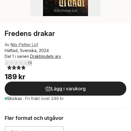
Fredens drakar
Av
Nils-Petter Löf
Häftad, Svenska, 2024
Del 1 i serien
Drakblodets arv
(
1
)
4,0
utav 5 stjärnor. Totalt antal röster:
189 kr
Lägg i varukorg
Skickas
.
Fri frakt över 249 kr.
Fler format och utgåvor