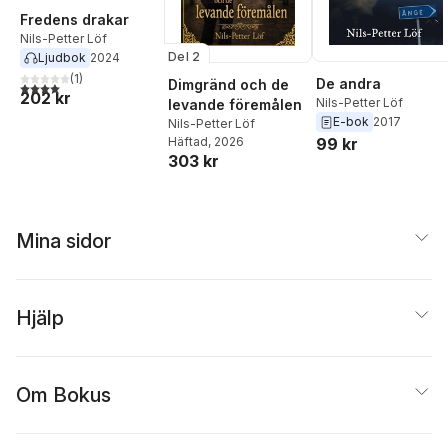
Fredens drakar
Nils-Petter Löf
Del 2
Ljudbok
2024
(
1
)
De andra
Dimgränd och de
4,0
utav 5 stjärnor. Totalt antal röster:
202 kr
Nils-Petter Löf
levande föremålen
E-bok
2017
Nils-Petter Löf
Häftad
, 2026
99 kr
303 kr
Mina sidor
Hjälp
Om Bokus