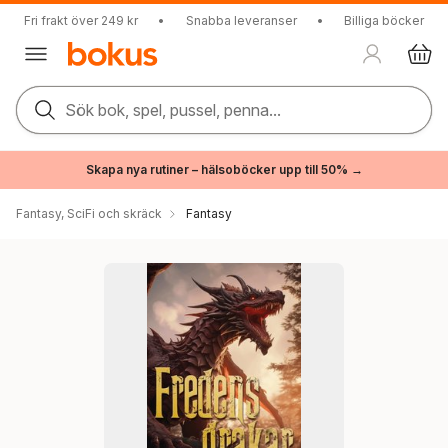
Fri frakt över 249 kr
•
Snabba leveranser
•
Billiga böcker
Sök bok, spel, pussel, penna...
Skapa nya rutiner – hälsoböcker upp till 50% →
Fantasy, SciFi och skräck
Fantasy