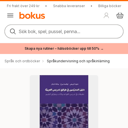
Fri frakt över 249 kr
•
Snabba leveranser
•
Billiga böcker
Sök bok, spel, pussel, penna...
Skapa nya rutiner – hälsoböcker upp till 50% →
Språk och ordböcker
Språkundervisning och språkinlärning