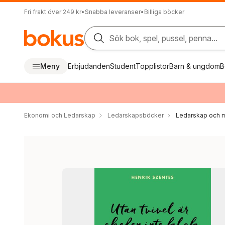
Fri frakt över 249 kr
•
Snabba leveranser
•
Billiga böcker
Sök bok, spel, pussel, penna...
Meny
Erbjudanden
Student
Topplistor
Barn & ungdom
B
Ekonomi och Ledarskap
Ledarskapsböcker
Ledarskap och m