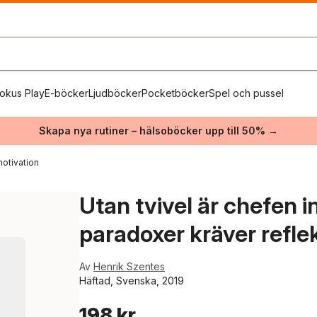
okus Play
E-böcker
Ljudböcker
Pocketböcker
Spel och pussel
Skapa nya rutiner – hälsoböcker upp till 50% →
otivation
Utan tvivel är chefen i
paradoxer kräver refle
Av
Henrik Szentes
Häftad, Svenska, 2019
198 kr