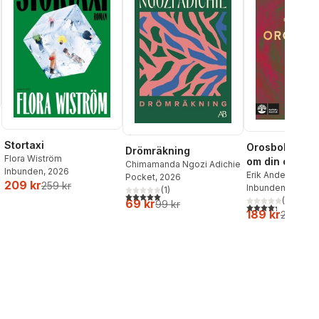
Stortaxi
Orosboken : t
Drömräkning
Flora Wiström
om din oro i f
Chimamanda Ngozi Adichie
Inbunden
, 2026
Erik Andersson
,
T
Pocket
, 2026
209 kr
259 kr
Wahlund
Inbunden
, 2024
(
1
)
5,0
utav 5 stjärnor. Totalt antal röster:
(
3
)
69 kr
99 kr
4,3
utav 5 stjärnor
189 kr
219 kr