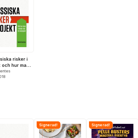
siska risker i
 : och hur man
isk till
zentes
2018
et
Signerad!
Signerad!