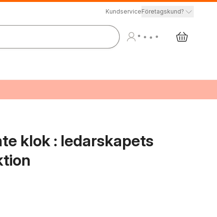
Kundservice
Företagskund?
nte klok : ledarskapets
ktion