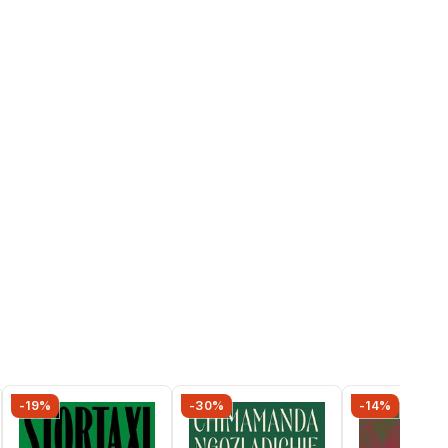
-19%
-30%
-14%