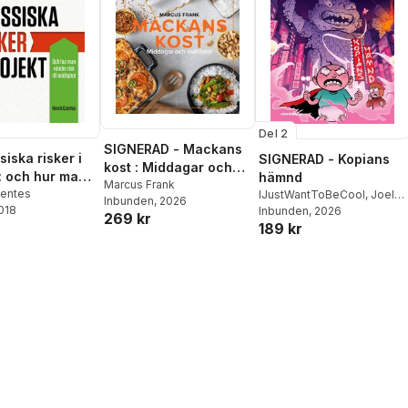
Del 2
SIGNERAD - Mackans
siska risker i
SIGNERAD - Kopians
kost : Middagar och
 : och hur man
hämnd
matlådor
Marcus Frank
isk till
zentes
IJustWantToBeCool
,
Joel
Inbunden
, 2026
2018
Adolphson
Inbunden
, 2026
,
Emil Ejdemo
et
269 kr
189 kr
Beer
,
Victor Beer