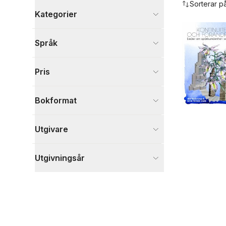
Sorterar p
Kategorier
Böcker
Språk
Ekonomi och Ledarskap
2
Samhälle och politik
2
Pris
Skönlitteratur
1
Visa fler
Bokformat
Visa fler
Utgivare
Utgivningsår