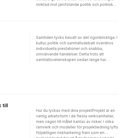
inriktad mot jämförande politik och politisk
ekonomi med särskilt fokus på hur formella
och informella institutioner påverkar och
samspelar med staters kapacitet inom
centrala utvecklingsområden så som
korruption, beskattning och välfärd.
Samtiden tycks besatt av det ögonblickliga: I
kultur, politik och samhällsdebatt överdrivs
individuella prestationer och snabba,
omvälvande händelser. Detta trots att
samhällsvetenskapen sedan länge har
understrukit betydelsen av historiska
utvecklingslinjer, och gång på gång visat att
beslut idag är starkt präglade av tidigare
händelser. Med andra ord: att
samhällsutvecklingen är spårbunden.I denna
bok samlas essäer av forskare, i allt från
statsvetenskap och sociologi till
språkvetenskap och stadsbyggnad, som alla
till
undersöker spårbundenhet inom sina
Hur du lyckas med dina projektProjekt är en
respektive discipliner . Boken ger begreppet
vanlig arbetsform i de flesta verksamheter,
spårbundenhet en välbehövlig renässans i
men vägen till målet kantas av risker. I olika
en tid av kortsiktighet och synbar
ramverk och modeller för projektledning lyfts
historielöshet.Olof Hallonsten är docent i
följaktligen riskhantering fram som en
sociologi och universitetslektor vid