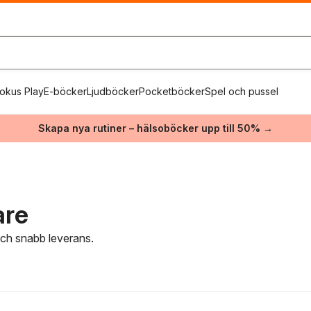
okus Play
E-böcker
Ljudböcker
Pocketböcker
Spel och pussel
Skapa nya rutiner – hälsoböcker upp till 50% →
are
 och snabb leverans.