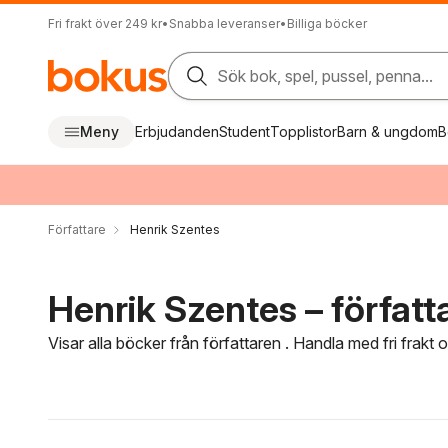
Fri frakt över 249 kr
•
Snabba leveranser
•
Billiga böcker
Sök bok, spel, pussel, penna...
Meny
Erbjudanden
Student
Topplistor
Barn & ungdom
B
Författare
Henrik Szentes
Henrik Szentes – författ
Visar alla böcker från författaren . Handla med fri frakt
Hoppa över filtreringsmeny