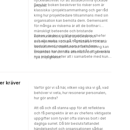
nyckelaktivitet för att åstadkomma lyckade
Ekonomihögskolan vid Lunds universitet.
Den här boken beskriver tio risker som är
projekt.
Hans forskning rör främst teoretiska och
klassiska i projektsammanhang och ger råd
historiska perspektiv på
kring hur projektledare tillsammans med sin
samhällsutveckling.Anna Persson är docent i
organisation kan bemöta dem. Gemensamt
statsvetenskap och verksam som forskare
för många av riskerna är att de bottnar i
och universitetslektor vid Statsvetenskapliga
mänskligt beteende och bristande
Boken vänder sig till projektledare, chefer
institutionen, Göteborgs universitet. Hennes
kommunikation, vilket utvecklas och
och alla andra som på något sätt kommer i
forskning är inriktad mot jämförande politik
exemplifieras i boken. Författaren förklarar
kontakt med projekt som arbetsform.
och politisk ekonomi med särskilt fokus på
dessutom hur strukturerad riskhantering kan
Projekten kan handla om allt från att utveckla
hur formella och informella institutioner
användas för att hitta alternativ och generera
nya produkter eller att i samarbete med kund
påverkar och samspelar med staters
nya möjligheter.
leverera en anpassad lösning, till att införa
kapacitet inom centrala utvecklingsområden
nya arbetssätt eller flytta verksamheten till
så som korruption, beskattning och välfärd.
nya lokaler. HENRIK SZENTES är företagare
och forskare inriktad på
xer kräver
projektorganisationer. Efter
Varför gör vi så här, vilken väg ska vi gå, vad
civilingenjörsexamen 1993 har han arbetat i
behöver vi veta, hur resonerar personalen,
olika ledarroller i flera branscher, och driver
hur gör andra?
sedan 2010 eget konsultbolag med inriktning
mot riskhantering och beslutsfattande i
Att då och då stanna upp för att reflektera
främst stora och komplexa projekt. Henrik är
och få perspektiv är en av chefens viktigaste
även en uppskattad lärare, föreläsare och
uppgifter som tyvärr ofta slarvas bort i det
moderator. 2016 doktorerade Henrik i
dagliga surret. Då blir beslutsfattandet
ledarskapsrelaterade paradoxer i projekt och
händelsestyrt och organisationen sårbar.
projektbaserade organisationer.