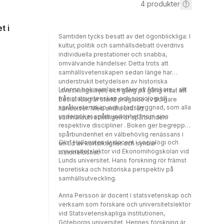
4
produkter
t i
Samtiden tycks besatt av det ögonblickliga: I
kultur, politik och samhällsdebatt överdrivs
individuella prestationer och snabba,
omvälvande händelser. Detta trots att
samhällsvetenskapen sedan länge har
understrukit betydelsen av historiska
I denna bok samlas essäer av forskare, i allt
utvecklingslinjer, och gång på gång visat att
från statsvetenskap och sociologi till
beslut idag är starkt präglade av tidigare
språkvetenskap och stadsbyggnad, som alla
händelser. Med andra ord: att
undersöker spårbundenhet inom sina
samhällsutvecklingen är spårbunden.
respektive discipliner . Boken ger begreppet
spårbundenhet en välbehövlig renässans i
Olof Hallonsten är docent i sociologi och
en tid av kortsiktighet och synbar
universitetslektor vid Ekonomihögskolan vid
historielöshet.
Lunds universitet. Hans forskning rör främst
teoretiska och historiska perspektiv på
samhällsutveckling.
Anna Persson är docent i statsvetenskap och
verksam som forskare och universitetslektor
vid Statsvetenskapliga institutionen,
Göteborgs universitet. Hennes forskning är