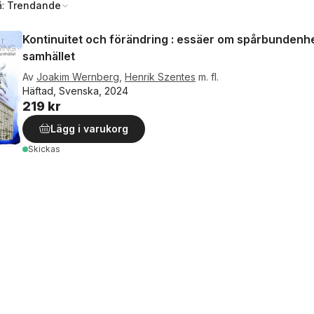
å:
Trendande
Kontinuitet och förändring : essäer om spårbundenhe
samhället
Av
Joakim Wernberg
,
Henrik Szentes
m. fl.
Häftad, Svenska, 2024
219 kr
Lägg i varukorg
Skickas