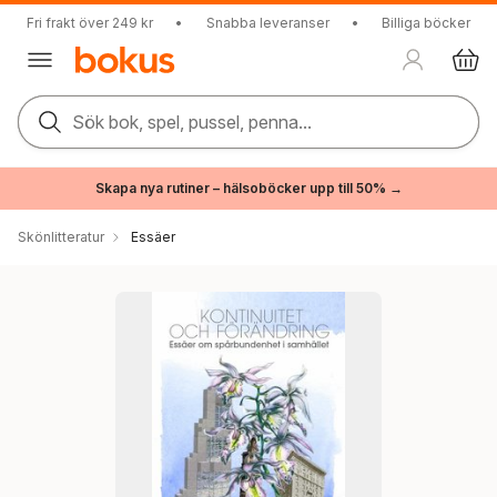
Fri frakt över 249 kr
•
Snabba leveranser
•
Billiga böcker
Sök bok, spel, pussel, penna...
Skapa nya rutiner – hälsoböcker upp till 50% →
Skönlitteratur
Essäer