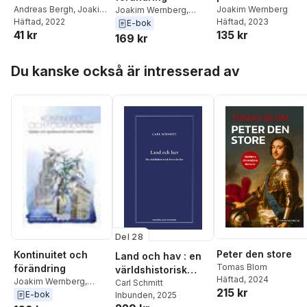
Andreas Bergh
,
Joakim
kartläggning av hu
Joakim Wernberg
Joakim Wernberg
,
Wernberg
Häftad
, 2022
Häftad
, 2023
Henrik Szentes
,
Rolf
E-bok
datadrivna tjänste
41 kr
135 kr
Solli
,
Helena Stensöta
,
169 kr
förändrar
Mikael Sandberg
,
Anna
ekonomin
Persson
,
Per Lundberg
,
Hoppa över listan
Du kanske också är intresserad av
Elisabeth Lindberg
,
Anders Kjellberg
,
Pär
Isaksson
,
Oskar Hultin
Bäckman
,
Jakob
Heidbrink
,
Olof
Hallonsten
,
Östen Dahl
,
Daniel Carelli
,
Bengt
Brülde
,
Nils Björling
Del 28
Peter den store
Kontinuitet och
Land och hav : en
Tomas Blom
förändring
världshistorisk
Häftad
, 2024
Joakim Wernberg
,
betraktelse
Carl Schmitt
215 kr
Henrik Szentes
,
Rolf
E-bok
Inbunden
, 2025
Solli
,
Helena Stensöta
,