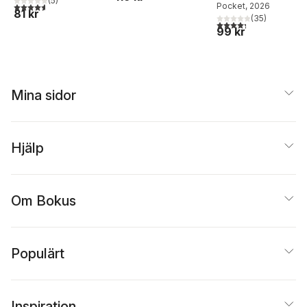
(
5
)
4,6
utav 5 stjärnor. Totalt antal röster:
Pocket
, 2026
81 kr
(
35
)
4,3
utav 5 stjärnor. Tota
99 kr
Mina sidor
Hjälp
Om Bokus
Populärt
Inspiration