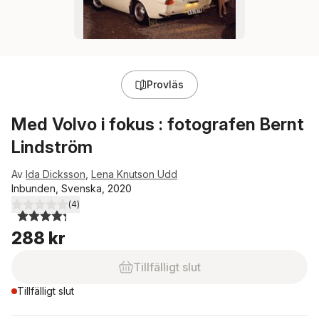
Provläs
Med Volvo i fokus : fotografen Bernt
Lindström
Av
Ida Dicksson
,
Lena Knutson Udd
Inbunden, Svenska, 2020
(
4
)
4,3
utav 5 stjärnor. Totalt antal röster:
288 kr
Tillfälligt slut
Tillfälligt slut