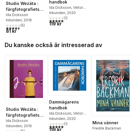
handbok
Studio Wezäta :
Ida Dicksson
,
Viktor
färgfotografiets
Falkenström
Inbunden
, 2020
,
Bengt
genombrott i
Ida Dicksson
Spade
(
1
)
Inbunden
, 2016
5,0
utav 5 stjärnor. Totalt antal röster:
svensk reklam
119 kr
(
5
)
4,6
utav 5 stjärnor. Totalt antal röster:
81 kr
Hoppa över listan
Du kanske också är intresserad av
Dammägarens
handbok
Studio Wezäta :
Ida Dicksson
,
Viktor
färgfotografiets
Falkenström
Inbunden
, 2020
,
Bengt
genombrott i
Ida Dicksson
Mina vänner
Spade
(
1
)
Inbunden
, 2016
5,0
utav 5 stjärnor. Totalt antal röster:
svensk reklam
Fredrik Backman
119 kr