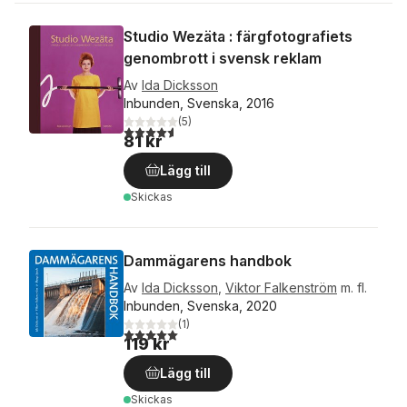
Studio Wezäta : färgfotografiets
genombrott i svensk reklam
Av
Ida Dicksson
Inbunden, Svenska, 2016
(
5
)
4,6
utav 5 stjärnor. Totalt antal röster:
81 kr
Lägg till
Skickas
Dammägarens handbok
Av
Ida Dicksson
,
Viktor Falkenström
m. fl.
Inbunden, Svenska, 2020
(
1
)
5,0
utav 5 stjärnor. Totalt antal röster:
119 kr
Lägg till
Skickas