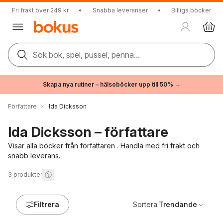
Fri frakt över 249 kr
•
Snabba leveranser
•
Billiga böcker
Sök bok, spel, pussel, penna...
Skapa nya rutiner – hälsoböcker upp till 50% →
Författare
Ida Dicksson
Ida Dicksson – författare
Visar alla böcker från författaren . Handla med fri frakt och
snabb leverans.
3
produkter
Filtrera
Sortera:
Trendande