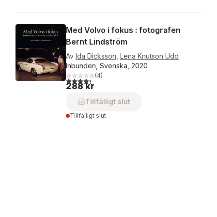
Med Volvo i fokus : fotografen
Bernt Lindström
Av
Ida Dicksson
,
Lena Knutson Udd
Inbunden, Svenska, 2020
(
4
)
4,3
utav 5 stjärnor. Totalt antal röster:
288 kr
Tillfälligt slut
Tillfälligt slut